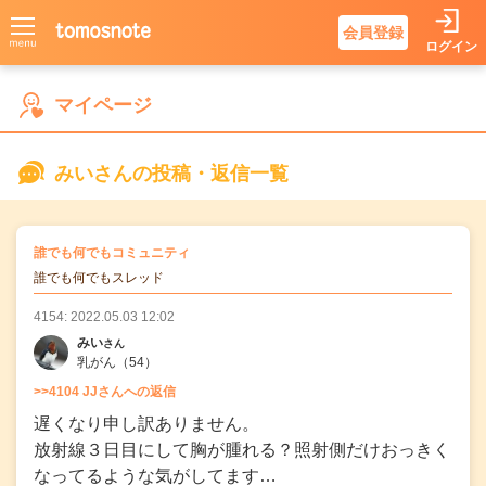
会員登録
ログイン
みいさんの
マイページ
みいさんの投稿・返信一覧
の
誰でも何でもコミュニティ
の投稿
誰でも何でもスレッド
4154: 2022.05.03 12:02
みい
さん
乳がん
（54）
>>4104 JJさんへの返信
遅くなり申し訳ありません。
放射線３日目にして胸が腫れる？照射側だけおっきく
なってるような気がしてます…