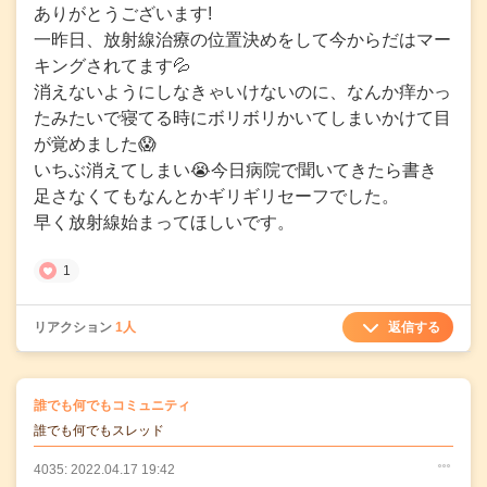
ありがとうございます!
一昨日、放射線治療の位置決めをして今からだはマー
キングされてます💦
消えないようにしなきゃいけないのに、なんか痒かっ
たみたいで寝てる時にボリボリかいてしまいかけて目
が覚めました😱
いちぶ消えてしまい😭今日病院で聞いてきたら書き
足さなくてもなんとかギリギリセーフでした。
早く放射線始まってほしいです。
1
返信する
リアクション
1人
の
誰でも何でもコミュニティ
の投稿
誰でも何でもスレッド
4035: 2022.04.17 19:42
○
○
○