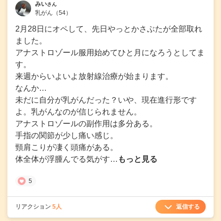
みい
さん
乳がん
（54）
2月28日にオペして、先日やっとかさぶたが全部取れ
ました。
アナストロゾール服用始めてひと月になろうとしてま
す。
来週からいよいよ放射線治療が始まります。
なんか…
未だに自分が乳がんだった？いや、現在進行形です
よ。乳がんなのが信じられません。
アナストロゾールの副作用は多分ある。
手指の関節が少し痛い感じ。
頸肩こりが凄く頭痛がある。
体全体が浮腫んでる気がす…
もっと見る
5
返信する
リアクション
5人