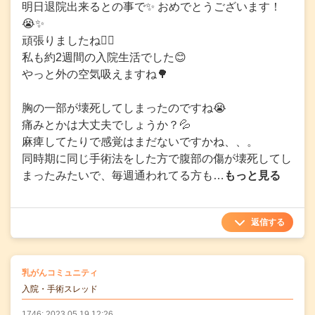
明日退院出来るとの事で✨ おめでとうございます！
😭✨
頑張りましたね✊🏻
私も約2週間の入院生活でした😊
やっと外の空気吸えますね🌳
胸の一部が壊死してしまったのですね😭
痛みとかは大丈夫でしょうか？💦
麻痺してたりで感覚はまだないですかね、、。
同時期に同じ手術法をした方で腹部の傷が壊死してし
まったみたいで、毎週通われてる方も…
もっと見る
返信する
の
乳がんコミュニティ
の投稿
入院・手術スレッド
1746: 2023.05.19 12:26