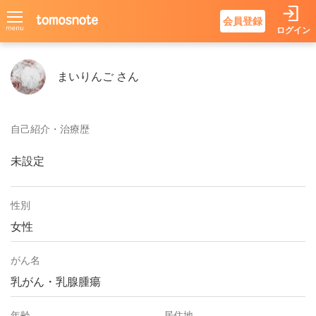
会員登録
ログイン
まいりんごさんのページ
まいりんご さん
自己紹介・治療歴
未設定
性別
女性
がん名
乳がん・乳腺腫瘍
年齢
居住地