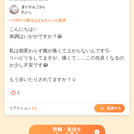
まいりんご
さん
乳がん
>>1695 UI君ばぁばぁさんへの返信
こんにちは✨
体調はいかがですか？😀
私は相変わらず腕が痛くて上がらないんです💦
リハビリをしてますが、痛くて……この先良くなるの
か少し不安です😂
もう歩いたりされてますか？☺️
2
返信する
リアクション
2人
投稿・返信を