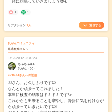
一緒に頑張っていきましょう😃💪
1
1
返信する
リアクション
1人
の
乳がんコミュニティ
の投稿
経過観察スレッド
37: 2020.12.08 00:23
もふもふ
さん
乳がん
（60）
>>36 JJさんへの返信
JJさん、お久しぶりです😊
なんとか頑張ってこれました！
本当に検査の結果はドキドキです💦
これからも出来ることを増やし、骨折に気を付けなが
ら頑張っていきたいです😊❕