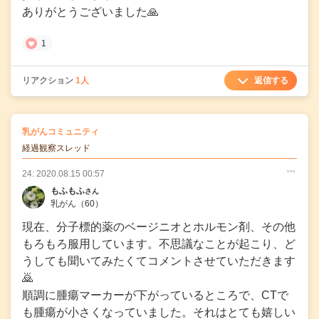
ありがとうございました🙏
1
返信する
リアクション
1人
の
乳がんコミュニティ
の投稿
経過観察スレッド
24: 2020.08.15 00:57
○
○
○
もふもふ
さん
乳がん
（60）
現在、分子標的薬のベージニオとホルモン剤、その他
もろもろ服用しています。不思議なことが起こり、ど
うしても聞いてみたくてコメントさせていただきます
🙇
順調に腫瘍マーカーが下がっているところで、CTで
も腫瘍が小さくなっていました。それはとても嬉しい