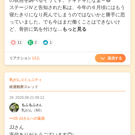
の状態を調べるそうです。ドキドキだなぁ～😅
ステージⅣと告知された私は、今年の６月頃にはもう
寝たきりになり死んでしまうのではないかと勝手に思
っていました。でも今はまだ働くことはできないけ
ど、骨折に気を付けな…
もっと見る
11
2
1
返信する
リアクション
12人
の
乳がんコミュニティ
の投稿
経過観察スレッド
26: 2020.08.21 09:12
もふもふ
さん
乳がん
（60）
>>25 JJさんへの返信
JJさん
返信ありがとうございます😊❕