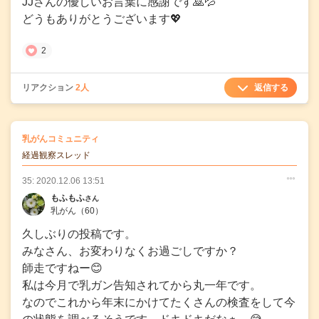
JJさんの優しいお言葉に感謝です🙇💦
どうもありがとうございます💖
2
返信する
リアクション
2人
の
乳がんコミュニティ
の投稿
経過観察スレッド
35: 2020.12.06 13:51
○
○
○
もふもふ
さん
乳がん
（60）
久しぶりの投稿です。
みなさん、お変わりなくお過ごしですか？
師走ですねー😊
私は今月で乳ガン告知されてから丸一年です。
なのでこれから年末にかけてたくさんの検査をして今