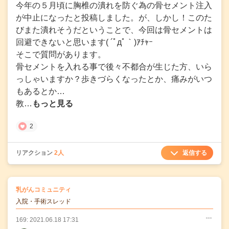
今年の５月頃に胸椎の潰れを防ぐ為の骨セメント注入
が中止になったと投稿しました。が、しかし！このた
びまた潰れそうだということで、今回は骨セメントは
回避できないと思います( ´ﾟдﾟ｀)ｱﾁｬｰ
そこで質問があります。
骨セメントを入れる事で後々不都合が生じた方、いら
っしゃいますか？歩きづらくなったとか、痛みがいつ
もあるとか…
教…
もっと見る
2
返信する
リアクション
2人
の
乳がんコミュニティ
の投稿
入院・手術スレッド
169: 2021.06.18 17:31
○
○
○