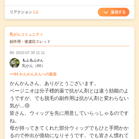
返信する
リアクション
1人
の
乳がんコミュニティ
の投稿
副作用・後遺症スレッド
86: 2020.07.30 11:11
もふもふ
さん
乳がん
（60）
>>84 かんかんさんへの返信
かんかんさん、ありがとうございます。
ベージニオは分子標的薬で抗がん剤とは違う効能のよ
うですが、でも脱毛の副作用は抗がん剤と変わらない
気が…😢
皆さん、ウィッグを先に用意していらっしゃるのです
ね。
母が持ってきてくれた部分ウィッグでもひと手間かか
るので外出が億劫になりそうです。でも皆さん慣れて