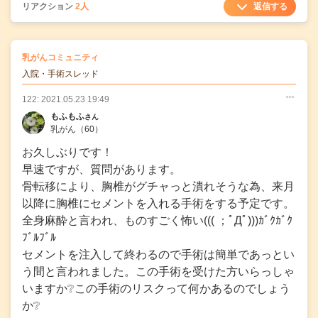
返信する
リアクション
2人
の
乳がんコミュニティ
の投稿
入院・手術スレッド
122: 2021.05.23 19:49
○
○
○
もふもふ
さん
乳がん
（60）
お久しぶりです！
早速ですが、質問があります。
骨転移により、胸椎がグチャっと潰れそうな為、来月
以降に胸椎にセメントを入れる手術をする予定です。
全身麻酔と言われ、ものすごく怖い((( ；ﾟДﾟ)))ｶﾞｸｶﾞｸ
ﾌﾞﾙﾌﾞﾙ
セメントを注入して終わるので手術は簡単であっとい
う間と言われました。この手術を受けた方いらっしゃ
いますか❔この手術のリスクって何かあるのでしょう
か❔