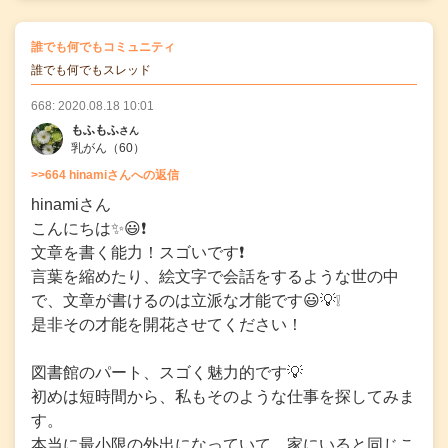
の
誰でも何でもコミュニティ
の投稿
誰でも何でもスレッド
668: 2020.08.18 10:01
もふもふ
さん
乳がん
（60）
>>664 hinamiさんへの返信
hinamiさん
こんにちは✨😃❗
文章を書く能力！スゴいです❗
言葉を縮めたり、絵文字で会話をするような世の中
で、文章が書けるのは立派な才能です😃💡❕
是非その才能を開花させてください！
図書館のパート、スゴく魅力的です💡
初めは短時間から、私もそのような仕事を探してみま
す。
本当に最小限の外出になっていて、家にいると同じこ