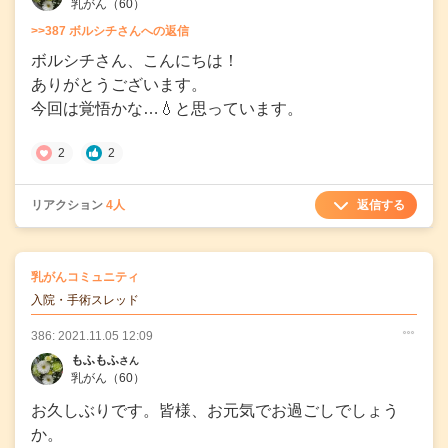
乳がん
（60）
>>387 ボルシチさんへの返信
ボルシチさん、こんにちは！
ありがとうございます。
今回は覚悟かな…💧と思っています。
2
2
返信する
リアクション
4人
の
乳がんコミュニティ
の投稿
入院・手術スレッド
386: 2021.11.05 12:09
○
○
○
もふもふ
さん
乳がん
（60）
お久しぶりです。皆様、お元気でお過ごしでしょう
か。