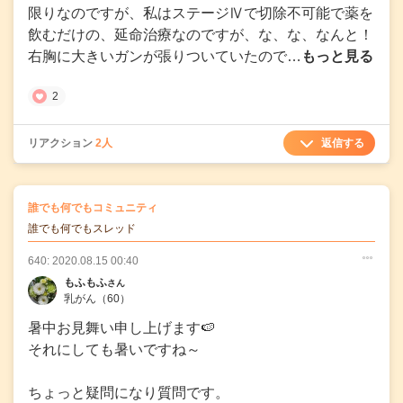
限りなのですが、私はステージⅣで切除不可能で薬を
飲むだけの、延命治療なのですが、な、な、なんと！
右胸に大きいガンが張りついていたので…
もっと見る
2
返信する
リアクション
2人
の
誰でも何でもコミュニティ
の投稿
誰でも何でもスレッド
640: 2020.08.15 00:40
○
○
○
もふもふ
さん
乳がん
（60）
暑中お見舞い申し上げます🍉
それにしても暑いですね～
ちょっと疑問になり質問です。