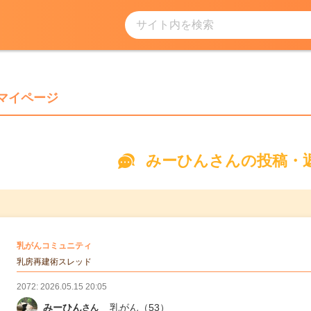
サイト内を検索
みーひんさんの
マイページ
みーひんさんの投稿・
の
乳がんコミュニティ
の投稿
乳房再建術スレッド
2072: 2026.05.15 20:05
みーひん
乳がん
（53）
さん