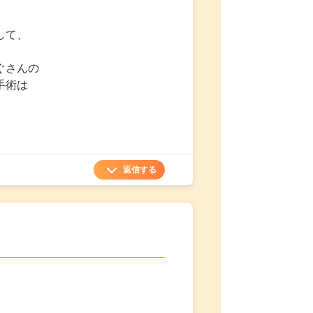
して、
ぐさんの
手術は
返信する