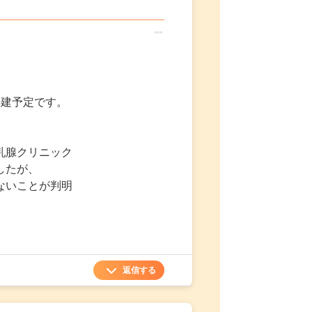
○
○
○
再建予定です。
乳腺クリニック
したが、
ないことが判明
返信する