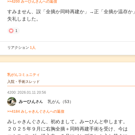
>>4200 みーひんさんへの返信
すみません、誤「全摘か同時再建か」→正「全摘か温存か
失礼しました。
1
リアクション
1人
の
乳がんコミュニティ
の投稿
入院・手術スレッド
4200: 2026.01.11 20:56
みーひん
乳がん
（53）
さん
>>4184 みしゃきんぐさんへの返信
みしゃきんぐさん、初めまして。みーひんと申します。
２０２５年９月に右胸全摘＋同時再建手術を受け、今は