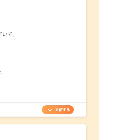
ていて、
と
返信する