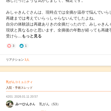
感じだったような気がしまして、補足です。
みしゃきんぐさんは、現時点では全摘か温存で悩んでいら
再建までは考えていらっしゃらないんでしたよね。
自分の体験談は再建ありきの全摘だったので、みしゃきん
現状と異なるかと思います。全摘後の年数が経っても再建
受けら…
もっと見る
3
1
リアクション
3人
の
乳がんコミュニティ
の投稿
入院・手術スレッド
4201: 2026.01.11 20:57
みーひん
乳がん
（53）
さん