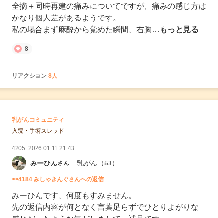
全摘＋同時再建の痛みについてですが、痛みの感じ方は
かなり個人差があるようです。
私の場合まず麻酔から覚めた瞬間、右胸…
もっと見る
8
リアクション
8人
の
乳がんコミュニティ
の投稿
入院・手術スレッド
4205: 2026.01.11 21:43
みーひん
乳がん
（53）
さん
>>4184 みしゃきんぐさんへの返信
みーひんです、何度もすみません。
先の返信内容が何となく言葉足らずでひとりよがりな