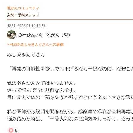
の
乳がんコミュニティ
の投稿
入院・手術スレッド
4221: 2026.01.12 19:56
みーひん
乳がん
（53）
さん
>>4220 みしゃきんぐさんへの返信
みしゃきんぐさん
「再発の可能性を少しでも下げるなら一択なのに、なぜこ
気の弱さなんかではありません。
迷って悩んで当たり前なんです。
目に見える体の一部を失うか残すかという辛くて大きな選
私が医師から説明を聞きながら、診察室で温存か全摘再建
悩み始めた時は、「一番大切なのは病気をしっかり…
もっ
8