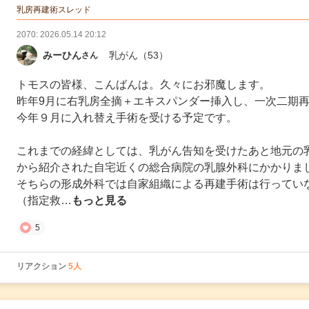
の投稿
乳房再建術スレッド
2070: 2026.05.14 20:12
みーひん
乳がん
（53）
さん
トモスの皆様、こんばんは。久々にお邪魔します。
昨年9月に右乳房全摘＋エキスパンダー挿入し、一次二期
今年９月に入れ替え手術を受ける予定です。
これまでの経緯としては、乳がん告知を受けたあと地元の
から紹介された自宅近くの総合病院の乳腺外科にかかりま
そちらの形成外科では自家組織による再建手術は行ってい
（指定救…
もっと見る
5
リアクション
5人