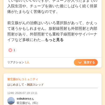
ているのでいいのですが、チューブが入ったままでの
入院生活や、チューブを抜いた後にしばらく続く排尿
痛がたまらなく苦痛なのです。
前立腺がんの治療はいろいろ選択肢があって、かえっ
て迷うかもしれません。放射線照射も外部照射と内部
照射があり、外部照射でも重粒子線照射やサイバーナ
イフなど多岐にわた…
もっと見る
1
返信する
リアクション
1人
の
前立腺がんコミュニティ
の投稿
はじめまして・雑談スレッド
1246: 2026.07.19 13:11
sobukoro
さん
前立腺がん
（61）