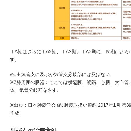
ⅠA期はさらにⅠA2期、ⅠA2期、ⅠA3期に、Ⅳ期はさら
す。
※1主気管支に及ぶが気管支分岐部には及ばない。
※2肺周囲の臓器：ここでは横隔膜、縦隔、心臓、大血管
体、気管分岐部をさす。
※出典：日本肺癌学会 編. 肺癌取扱い規約 2017年1月 第8版. 金
作成
肺がんの治療方針