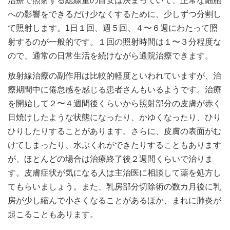
治療で照射する総線量の目安は決まっていて、正常な細胞
への影響をできるだけ少なくするために、少しずつ分割し
て照射します。1日１回、週５回、４〜６週にわたって照
射するのが一般的です。１回の照射時間は１〜３分程度な
ので、通常の日常生活を続けながら通院治療できます。
放射線治療の副作用は比較的軽度といわれていますが、治
療期間中に倦怠感を感じる患者さんもいるようです。治療
を開始して２〜４週間後くらいから照射部分の皮膚が赤く
日焼けしたような状態になったり、かゆくなったり、ひり
ひりしたりすることがあります。さらに、皮膚の表面がむ
けてしまったり、水ぶくれができたりすることもあります
が、ほとんどの場合は治療終了後２週間くらいで治りま
す。皮膚症状が気になる人は主治医に相談して薬を処方し
てもらいましょう。また、乳房部分切除術の数カ月後に乳
房が少し縮んで小さくなることがあるほか、まれに肺炎が
起こることもあります。