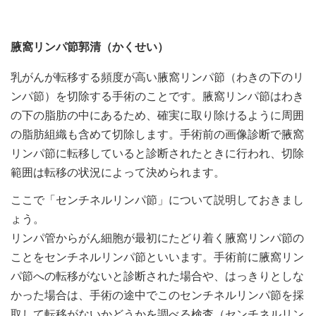
腋窩リンパ節郭清（かくせい）
乳がんが転移する頻度が高い腋窩リンパ節（わきの下のリ
ンパ節）を切除する手術のことです。腋窩リンパ節はわき
の下の脂肪の中にあるため、確実に取り除けるように周囲
の脂肪組織も含めて切除します。手術前の画像診断で腋窩
リンパ節に転移していると診断されたときに行われ、切除
範囲は転移の状況によって決められます。
ここで「センチネルリンパ節」について説明しておきまし
ょう。
リンパ管からがん細胞が最初にたどり着く腋窩リンパ節の
ことをセンチネルリンパ節といいます。手術前に腋窩リン
パ節への転移がないと診断された場合や、はっきりとしな
かった場合は、手術の途中でこのセンチネルリンパ節を採
取して転移がないかどうかを調べる検査（センチネルリン