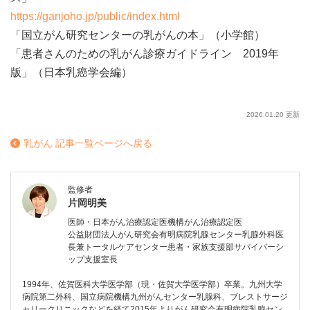
https://ganjoho.jp/public/index.html
「国立がん研究センターの乳がんの本」（小学館）
「患者さんのための乳がん診療ガイドライン 2019年
版」（日本乳癌学会編）
2020.12.23 公開
2026.01.20 更新
乳がん 記事一覧ページへ戻る
Hatch Healthcare K.K.
https://www.hatch-healthcare.co.jp
監修者
片岡明美
医師・日本がん治療認定医機構がん治療認定医
公益財団法人がん研究会有明病院乳腺センター乳腺外科医
長兼トータルケアセンター患者・家族支援部サバイバーシ
ップ支援室長
1994年、佐賀医科大学医学部（現・佐賀大学医学部）卒業。九州大学
病院第二外科、国立病院機構九州がんセンター乳腺科、ブレストサージ
ャリークリニックなどを経て2015年よりがん研究会有明病院乳腺セン