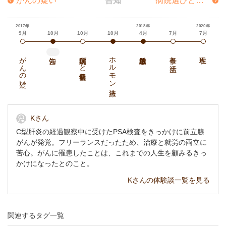
がんの疑い
告知
病院選びと情報収集
Hatch Healthcare K.K.
https://www.hatch-healthcare.co.jp
2017年
2018年
2020年
9月
10月
10月
10月
4月
7月
7月
がんの疑い
病院選びと情報収集
ホルモン療法
仕事と生活
Kさん
C型肝炎の経過観察中に受けたPSA検査をきっかけに前立腺
がんが発覚。フリーランスだったため、治療と就労の両立に
苦心。がんに罹患したことは、これまでの人生を顧みるきっ
かけになったとのこと。
Kさんの体験談一覧を見る
関連するタグ一覧