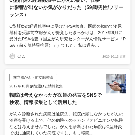
C型肝炎の経過観察中にがんの疑い。仕事
に影響が出ないか気がかりだった（59歳/男性/フリー
ランス）
C型肝炎の経過観察中に受けたPSA検査。医師の勧めで泌尿
器科を受診前立腺がんが発覚したきっかけは、2017年9月に
受けたPSA検査（国立がん研究センターがん情報サービス「P
SA（前立腺特異抗原）」）でした。私は過去…
K
2020.10.13 更新
さん
前立腺がん・前立腺腫瘍
2017年10月 病院選びと情報収集
転院は考えなかったが医師の発言をSNSで
検索、情報収集として活用した
がんを診断された病院は通院先。転院は頭になかったがんの
治療を受ける上で、他の病院へのセカンドオピニオンや転院
などは考えませんでした。がんを診断された病院はC型肝炎
で既に通院していた病院ですし、もし転院…