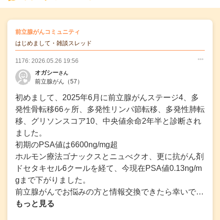
の
前立腺がんコミュニティ
の投稿
はじめまして・雑談スレッド
1176: 2026.05.26 19:56
○
○
○
オガシー
さん
前立腺がん
（57）
初めまして、2025年6月に前立腺がんステージ4、多
発性骨転移66ヶ所、多発性リンパ節転移、多発性肺転
移、グリソンスコア10、中央値余命2年半と診断され
ました。
初期のPSA値は6600ng/mg超
ホルモン療法ゴナックスとニュべクオ、更に抗がん剤
ドセタキセル6クールを経て、今現在PSA値0.13ng/m
gまで下がりました。
前立腺がんでお悩みの方と情報交換できたら幸いで…
もっと見る