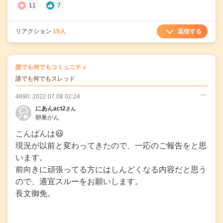
11
7
返信する
リアクション
15人
の
誰でも何でもコミュニティ
の投稿
誰でも何でもスレッド
4890: 2022.07.08 02:24
○
○
○
にあんact2
さん
卵巣がん
こんばんは😃
現況が以前と変わってきたので、一応のご報告をと思
います。
前向きに頑張ってる方にはしんどくなる内容だと思う
ので、適宜スルーをお願いします。
長文御免。