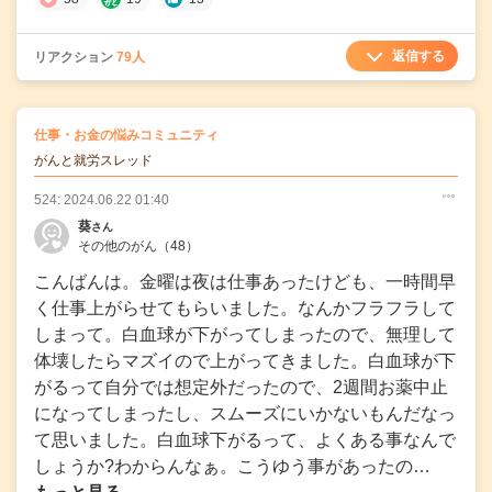
返信する
リアクション
79人
の
仕事・お金の悩みコミュニティ
の投稿
がんと就労スレッド
524: 2024.06.22 01:40
○
○
○
葵
さん
その他のがん
（48）
こんばんは。金曜は夜は仕事あったけども、一時間早
く仕事上がらせてもらいました。なんかフラフラして
しまって。白血球が下がってしまったので、無理して
体壊したらマズイので上がってきました。白血球が下
がるって自分では想定外だったので、2週間お薬中止
になってしまったし、スムーズにいかないもんだなっ
て思いました。白血球下がるって、よくある事なんで
しょうか?わからんなぁ。こうゆう事があったの…