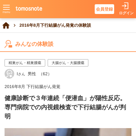
会員登録
ログイン
2016年8月下行結腸がん発覚の体験談
みんなの体験談
精巣がん・精巣腫瘍
大腸がん・大腸腫瘍
I
男性
（62）
さん
2016年8月 下行結腸がん発覚
健康診断で３年連続「便潜血」が陽性反応。
専門病院での内視鏡検査で下行結腸がんが判
明