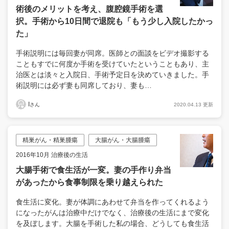
術後のメリットを考え、腹腔鏡手術を選
択。手術から10日間で退院も「もう少し入院したかっ
た」
手術説明には毎回妻が同席。医師との面談をビデオ撮影する
こともすでに何度か手術を受けていたということもあり、主
治医とは淡々と入院日、手術予定日を決めていきました。手
術説明には必ず妻も同席しており、妻も…
I
2020.04.13 更新
さん
精巣がん・精巣腫瘍
大腸がん・大腸腫瘍
2016年10月 治療後の生活
大腸手術で食生活が一変。妻の手作り弁当
があったから食事制限を乗り越えられた
食生活に変化。妻が体調にあわせて弁当を作ってくれるよう
になったがんは治療中だけでなく、治療後の生活にまで変化
を及ぼします。大腸を手術した私の場合、どうしても食生活