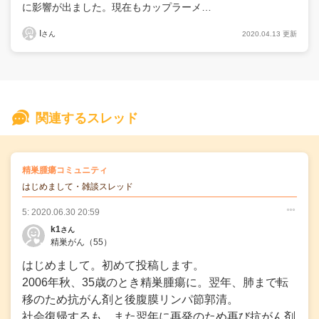
に影響が出ました。現在もカップラーメ…
I
2020.04.13 更新
さん
関連するスレッド
の
精巣腫瘍コミュニティ
の投稿
はじめまして・雑談スレッド
5: 2020.06.30 20:59
○
○
○
k1
さん
精巣がん
（55）
はじめまして。初めて投稿します。
2006年秋、35歳のとき精巣腫瘍に。翌年、肺まで転
移のため抗がん剤と後腹膜リンパ節郭清。
社会復帰するも、また翌年に再発のため再び抗がん剤