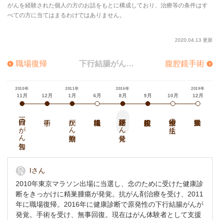
がんを経験された個人の方のお話をもとに構成しており、治療等の条件はす
べての方に当てはまるわけではありません。
2020.04.13 更新
職場復帰
下行結腸がん発覚
腹腔鏡手術
Hatch Healthcare K.K.
https://www.hatch-healthcare.co.jp
2010年
2011年
2016年
2019年
11月
12月
1月
6月
8月
9月
10月
12月
一回目のがん告知
抗がん剤治療
下行結腸がん発覚
治療後の生活
Iさん
2010年東京マラソン出場に当選し、念のために受けた健康診
断をきっかけに精巣腫瘍が発覚。抗がん剤治療を受け、2011
年に職場復帰。2016年に健康診断で原発性の下行結腸がんが
発覚。手術を受け、無事回復。現在はがん体験者として支援