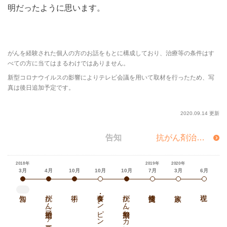
明だったように思います。
がんを経験された個人の方のお話をもとに構成しており、治療等の条件はす
べての方に当てはまるわけではありません。
新型コロナウイルスの影響によりテレビ会議を用いて取材を行ったため、写
真は後日追加予定です。
2020.09.14 更新
告知
抗がん剤治療（ファーストライン）
Hatch Healthcare K.K.
https://www.hatch-healthcare.co.jp
2018年
2019年
2020年
3月
4月
10月
10月
10月
7月
3月
6月
抗がん剤治療（ファーストライン）
食事・ダンピング
抗がん剤治療（セカンドライン）