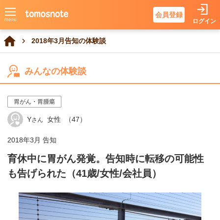
会員登録
ログイン
2018年3月告知の体験談
みんなの体験談
胃がん・胃腫瘍
Y
女性
（47）
さん
2018年3月 告知
育休中に胃がん発覚。告知時に転移の可能性
も告げられた（41歳/女性/会社員）