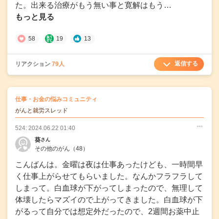
た。出来る治療がもう無い事と寛解はもう…
もっと見る
58
19
13
返信する
リアクション
79人
の
仕事・お金の悩みコミュニティ
の投稿
がんと就労スレッド
524: 2024.06.22 01:40
○
○
○
葵
さん
その他のがん
（48）
こんばんは。金曜は夜は仕事あったけども、一時間早
く仕事上がらせてもらいました。なんかフラフラして
しまって。白血球が下がってしまったので、無理して
体壊したらマズイので上がってきました。白血球が下
がるって自分では想定外だったので、2週間お薬中止