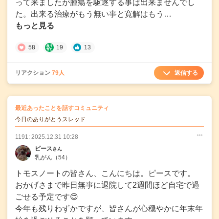
って来ましたが腫瘍を駆逐する事は出来ませんでし
た。出来る治療がもう無い事と寛解はもう…
もっと見る
58
19
13
返信する
リアクション
79人
の
最近あったことを話すコミュニティ
の投稿
今日のありがとうスレッド
1191: 2025.12.31 10:28
○
○
○
ピース
さん
乳がん
（54）
トモスノートの皆さん、こんにちは。ピースです。
おかげさまで昨日無事に退院して2週間ほど自宅で過
ごせる予定です😊
今年も残りわずかですが、皆さんが心穏やかに年末年