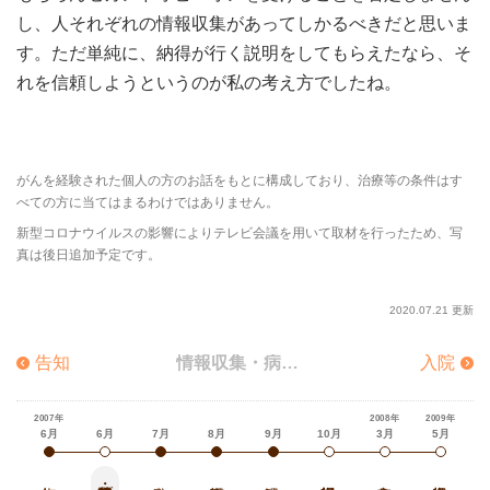
し、人それぞれの情報収集があってしかるべきだと思いま
す。ただ単純に、納得が行く説明をしてもらえたなら、そ
れを信頼しようというのが私の考え方でしたね。
がんを経験された個人の方のお話をもとに構成しており、治療等の条件はす
べての方に当てはまるわけではありません。
新型コロナウイルスの影響によりテレビ会議を用いて取材を行ったため、写
真は後日追加予定です。
2020.07.21 更新
告知
情報収集・病院選び
入院
Hatch Healthcare K.K.
https://www.hatch-healthcare.co.jp
2007年
2008年
2009年
6月
6月
7月
8月
9月
10月
3月
5月
情報収集・病院選び