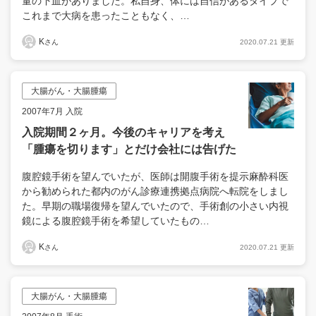
量の下血がありました。私自身、体には自信があるタイプで
これまで大病を患ったこともなく、…
K
2020.07.21 更新
さん
大腸がん・大腸腫瘍
2007年7月 入院
入院期間２ヶ月。今後のキャリアを考え
「腫瘍を切ります」とだけ会社には告げた
腹腔鏡手術を望んでいたが、医師は開腹手術を提示麻酔科医
から勧められた都内のがん診療連携拠点病院へ転院をしまし
た。早期の職場復帰を望んでいたので、手術創の小さい内視
鏡による腹腔鏡手術を希望していたもの…
K
2020.07.21 更新
さん
大腸がん・大腸腫瘍