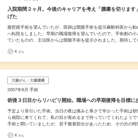
入院期間２ヶ月。今後のキャリアを考え「腫瘍を切ります
げた
腹腔鏡手術を望んでいたが、医師は開腹手術を提示麻酔科医から勧
へ転院をしました。早期の職場復帰を望んでいたので、手術創の小
ていたものの、主治医からは開腹手術を提示されました。期待して
K
さん
大腸がん・大腸腫瘍
2007年8月 手術
術後３日目からリハビリ開始。職場への早期復帰を目標に
予定より長引いた手術。当日の夜は痛みと寒さで辛かった手術は朝
ら病院に来てくれて、私の目が覚めるまで待っていてくれたようで
手術と聞いていましたが、若干癒着部分があったため、その分の時
K
さん