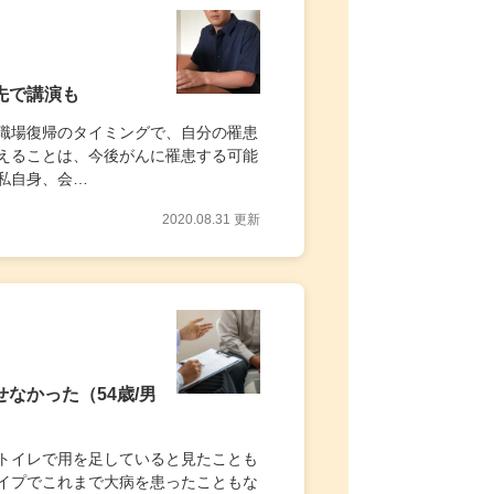
先で講演も
職場復帰のタイミングで、自分の罹患
えることは、今後がんに罹患する可能
私自身、会…
2020.08.31 更新
なかった（54歳/男
トイレで用を足していると見たことも
イプでこれまで大病を患ったこともな