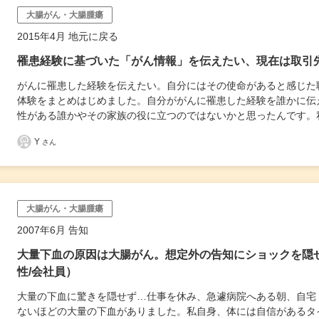
大腸がん・大腸腫瘍
2015年4月 地元に戻る
罹患経験に基づいた「がん情報」を伝えたい、現在は取引
がんに罹患した経験を伝えたい。自分にはその使命があると感じた
体験をまとめはじめました。自分ががんに罹患した経験を誰かに伝
性がある誰かやその家族の役に立つのではないかと思ったんです。
Y
さん
大腸がん・大腸腫瘍
2007年6月 告知
大量下血の原因は大腸がん。想定外の告知にショックを隠せ
性/会社員）
大量の下血に驚きを隠せず…仕事を休み、急遽病院へある朝、自宅
ないほどの大量の下血がありました。私自身、体には自信があるタ