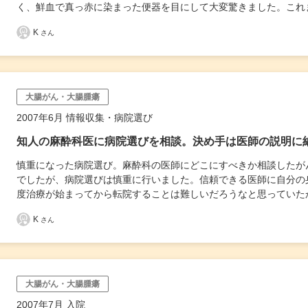
く、鮮血で真っ赤に染まった便器を目にして大変驚きました。これ
K
さん
大腸がん・大腸腫瘍
2007年6月 情報収集・病院選び
知人の麻酔科医に病院選びを相談。決め手は医師の説明に
慎重になった病院選び。麻酔科の医師にどこにすべきか相談したが
でしたが、病院選びは慎重に行いました。信頼できる医師に自分の
度治療が始まってから転院することは難しいだろうなと思っていた
K
さん
大腸がん・大腸腫瘍
2007年7月 入院