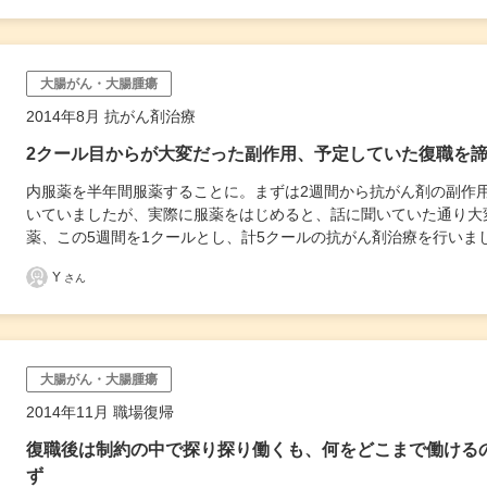
大腸がん・大腸腫瘍
2014年8月 抗がん剤治療
2クール目からが大変だった副作用、予定していた復職を
内服薬を半年間服薬することに。まずは2週間から抗がん剤の副作
いていましたが、実際に服薬をはじめると、話に聞いていた通り大
薬、この5週間を1クールとし、計5クールの抗がん剤治療を行いま
Y
さん
大腸がん・大腸腫瘍
2014年11月 職場復帰
復職後は制約の中で探り探り働くも、何をどこまで働ける
ず