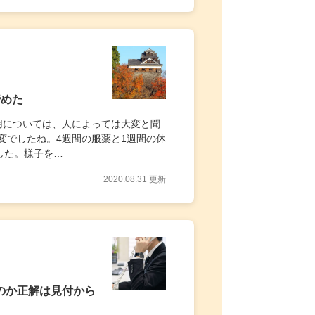
諦めた
用については、人によっては大変と聞
変でしたね。4週間の服薬と1週間の休
した。様子を…
2020.08.31 更新
のか正解は見付から