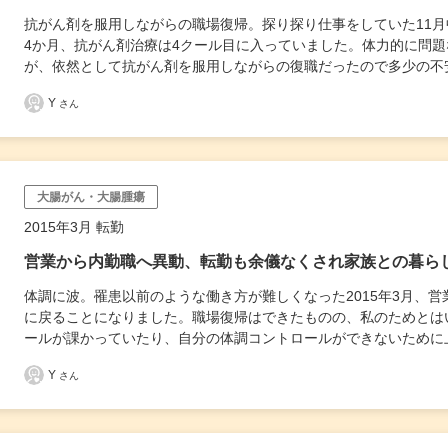
抗がん剤を服用しながらの職場復帰。探り探り仕事をしていた11
4か月、抗がん剤治療は4クール目に入っていました。体力的に問
が、依然として抗がん剤を服用しながらの復職だったので多少の不
Y
さん
大腸がん・大腸腫瘍
2015年3月 転勤
営業から内勤職へ異動、転勤も余儀なくされ家族との暮ら
体調に波。罹患以前のような働き方が難しくなった2015年3月、
に戻ることになりました。職場復帰はできたものの、私のためとは
ールが課かっていたり、自分の体調コントロールができないために
Y
さん