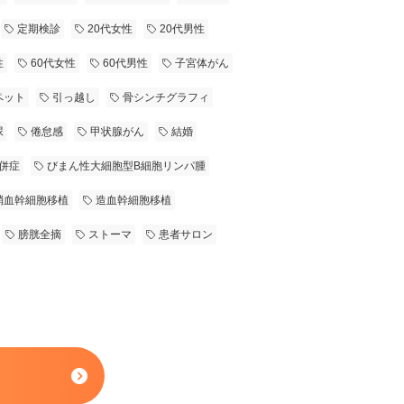
定期検診
20代女性
20代男性
性
60代女性
60代男性
子宮体がん
ペット
引っ越し
骨シンチグラフィ
尿
倦怠感
甲状腺がん
結婚
併症
びまん性大細胞型B細胞リンパ腫
梢血幹細胞移植
造血幹細胞移植
膀胱全摘
ストーマ
患者サロン