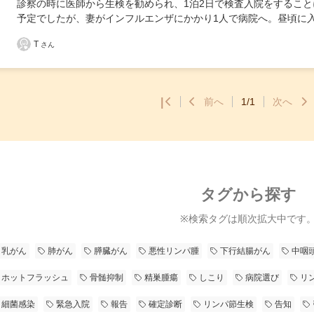
診察の時に医師から生検を勧められ、1泊2日で検査入院をすること
予定でしたが、妻がインフルエンザにかかり1人で病院へ。昼頃に
T
さん
|
前へ
1/1
次へ
タグから探す
※検索タグは順次拡大中です
乳がん
肺がん
膵臓がん
悪性リンパ腫
下行結腸がん
中咽
ホットフラッシュ
骨髄抑制
精巣腫瘍
しこり
病院選び
リ
細菌感染
緊急入院
報告
確定診断
リンパ節生検
告知