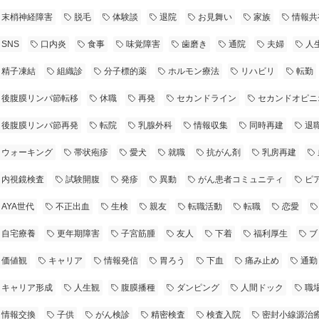
末梢神経障害
脱毛
体験談
退院
お見舞い
家族
情報共
SNS
口内炎
食事
味覚障害
歯磨き
通院
夫婦
人
精子凍結
組織診
分子標的薬
ホルモン療法
リハビリ
転勤
後腹膜リンパ節転移
休職
再発
セカンドライン
セカンドオピニ
後腹膜リンパ節再発
転院
乳腺外科
情報収集
同時再建
退
ウォーキング
帯状疱疹
愛犬
就職
抗がん剤
乳房再建
内視鏡検査
試験開腹
発疹
異動
がん患者コミュニティ
ピ
AYA世代
不正出血
生検
親友
転職活動
転職
恋愛
自宅療養
更年期障害
子宮筋腫
友人
下着
福利厚生
ブ
価値観
キャリア
情報発信
胃ろう
下血
痛み止め
通勤
キャリア形成
人生観
腹膜播種
ダンピング
人間ドック
職
情報交換
子供
がん検診
精密検査
検査入院
密封小線源治