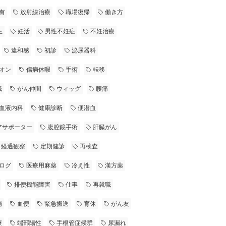
有
放射線治療
職場復帰
働き方
生
妊活
男性不妊症
不妊治療
違和感
初診
泌尿器科
オン
傷病休暇
手術
転移
職
がん仲間
ウィッグ
腰痛
血液内科
健康診断
便潜血
アサポーター
腹腔鏡手術
肝臓がん
経過観察
定期健診
再検査
ログ
医療用麻薬
冷え性
漢方薬
排便機能障害
仕事
再就職
場
血便
緊急搬送
育休
がん友
療
端部陽性
手根管症候群
尿漏れ