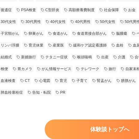
後遺症
PSA検査
C型肝炎
高額療養費制度
社会保障
お金
30代女性
30代男性
40代女性
40代男性
50代女性
50代男
子宮頸がん
卵巣がん
食道がん
食道胃接合部がん
脳腫瘍
リンパ浮腫
育児休業
産業医
緩和ケア認定看護師
血栓
血
結婚式
新婚旅行
テタニー症状
喉頭喘鳴
出産
介護
合
検便
胃カメラ
がん情報サービス
テレワーク
旅行
自家末
血液検査
CT
心電図
育児
子育て
腎盂がん
膀胱がん
肺血栓塞栓症
告知・転院
PR
体験談トップへ