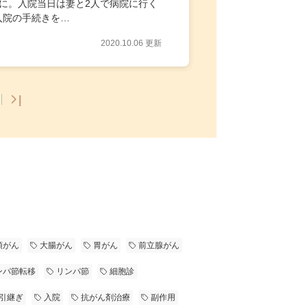
に。入院当日は妻と2人で病院に行く
入院の手続きを…
2020.10.06 更新
|
。
頭がん
大腸がん
胃がん
前立腺がん
ンパ節転移
リンパ節
細胞診
引継ぎ
入院
抗がん剤治療
副作用