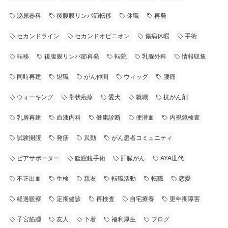
泌尿器科
後腹膜リンパ節転移
休職
再発
セカンドライン
セカンドオピニオン
傷病休暇
手術
転移
後腹膜リンパ節再発
転院
乳腺外科
情報収集
同時再建
退職
がん仲間
ウィッグ
腰痛
ウォーキング
帯状疱疹
愛犬
就職
抗がん剤
乳房再建
血液内科
健康診断
便潜血
内視鏡検査
試験開腹
発疹
異動
がん患者コミュニティ
ピアサポーター
腹腔鏡手術
肝臓がん
AYA世代
不正出血
生検
親友
転職活動
転職
恋愛
経過観察
定期健診
再検査
自宅療養
更年期障害
子宮筋腫
友人
下着
福利厚生
ブログ