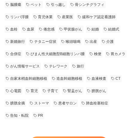
脳腫瘍
ペット
引っ越し
骨シンチグラフィ
リンパ浮腫
育児休業
産業医
緩和ケア認定看護師
血栓
血尿
倦怠感
甲状腺がん
結婚
結婚式
新婚旅行
テタニー症状
喉頭喘鳴
出産
介護
合併症
びまん性大細胞型B細胞リンパ腫
検便
胃カメラ
がん情報サービス
テレワーク
旅行
自家末梢血幹細胞移植
造血幹細胞移植
血液検査
CT
心電図
育児
子育て
腎盂がん
膀胱がん
膀胱全摘
ストーマ
患者サロン
肺血栓塞栓症
告知・転院
PR