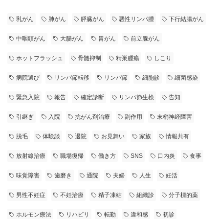
乳がん
肺がん
膵臓がん
悪性リンパ腫
下行結腸がん
中咽頭がん
大腸がん
胃がん
前立腺がん
ホットフラッシュ
骨髄抑制
精巣腫瘍
しこり
病院選び
リンパ節転移
リンパ節
細胞診
細菌感染
緊急入院
報告
確定診断
リンパ節生検
告知
引継ぎ
入院
抗がん剤治療
副作用
末梢神経障害
脱毛
体験談
退院
お見舞い
家族
情報共有
放射線治療
職場復帰
働き方
SNS
口内炎
食事
味覚障害
歯磨き
通院
夫婦
人生
妊活
男性不妊症
不妊治療
精子凍結
組織診
分子標的薬
ホルモン療法
リハビリ
転勤
違和感
初診