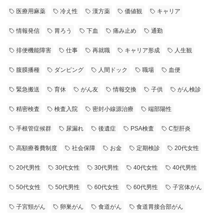
医療用麻薬
冷え性
漢方薬
価値観
キャリア
情報発信
胃ろう
下血
痛み止め
通勤
排便機能障害
仕事
再就職
キャリア形成
人生観
腹膜播種
ダンピング
人間ドック
職場
血便
緊急搬送
育休
がん友
情報交換
子供
がん検診
精密検査
検査入院
密封小線源治療
端部陽性
手根管症候群
尿漏れ
後遺症
PSA検査
C型肝炎
高額療養費制度
社会保障
お金
定期検診
20代女性
20代男性
30代女性
30代男性
40代女性
40代男性
50代女性
50代男性
60代女性
60代男性
子宮体がん
子宮頸がん
卵巣がん
食道がん
食道胃接合部がん