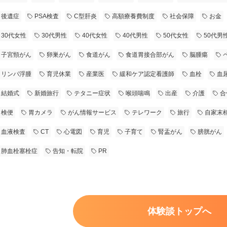
後遺症
PSA検査
C型肝炎
高額療養費制度
社会保障
お金
30代女性
30代男性
40代女性
40代男性
50代女性
50代男
子宮頸がん
卵巣がん
食道がん
食道胃接合部がん
脳腫瘍
リンパ浮腫
育児休業
産業医
緩和ケア認定看護師
血栓
血
結婚式
新婚旅行
テタニー症状
喉頭喘鳴
出産
介護
合
検便
胃カメラ
がん情報サービス
テレワーク
旅行
自家末
血液検査
CT
心電図
育児
子育て
腎盂がん
膀胱がん
肺血栓塞栓症
告知・転院
PR
体験談トップへ