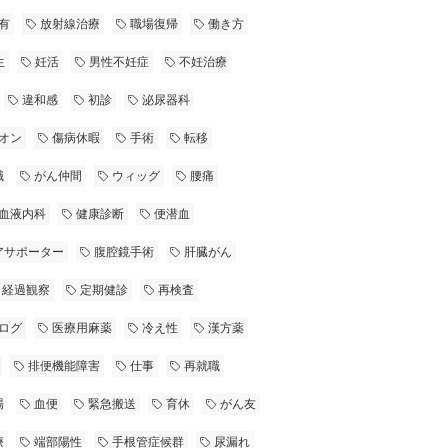
有
放射線治療
職場復帰
働き方
生
妊活
男性不妊症
不妊治療
違和感
初診
泌尿器科
オン
傷病休暇
手術
転移
職
がん仲間
ウィッグ
腰痛
血液内科
健康診断
便潜血
アサポーター
腹腔鏡手術
肝臓がん
経過観察
定期健診
再検査
ログ
医療用麻薬
冷え性
漢方薬
排便機能障害
仕事
再就職
場
血便
緊急搬送
育休
がん友
療
端部陽性
手根管症候群
尿漏れ