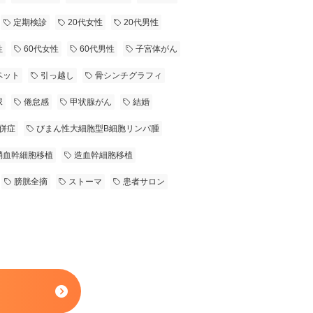
定期検診
20代女性
20代男性
性
60代女性
60代男性
子宮体がん
ペット
引っ越し
骨シンチグラフィ
尿
倦怠感
甲状腺がん
結婚
併症
びまん性大細胞型B細胞リンパ腫
梢血幹細胞移植
造血幹細胞移植
膀胱全摘
ストーマ
患者サロン