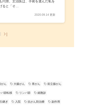
も円滑。主治医は、手術を選んだ私を
げると「そ…
2020.09.14 更新
|
。
頭がん
大腸がん
胃がん
前立腺がん
ンパ節転移
リンパ節
細胞診
引継ぎ
入院
抗がん剤治療
副作用