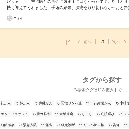
戻りました。主治医との再会に気まずさはなかったです。やりとり
快く迎えてくれました。手術の結果、腫瘍を取り切れなかったと告
Y
さん
|
前へ
1/1
次へ
タグから探す
※検索タグは順次拡大中です
乳がん
肺がん
膵臓がん
悪性リンパ腫
下行結腸がん
中咽
ホットフラッシュ
骨髄抑制
精巣腫瘍
しこり
病院選び
リ
細菌感染
緊急入院
報告
確定診断
リンパ節生検
告知