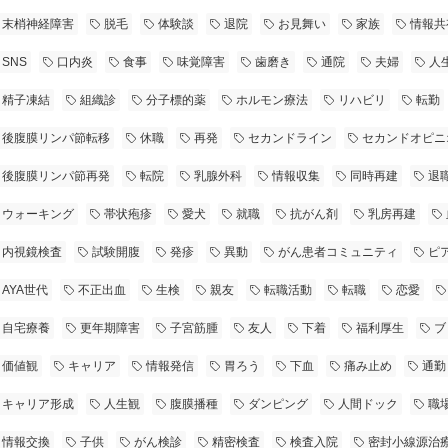
末梢神経障害
脱毛
体験談
退院
お見舞い
家族
情報共
SNS
口内炎
食事
味覚障害
歯磨き
通院
夫婦
人
精子凍結
組織診
分子標的薬
ホルモン療法
リハビリ
転勤
後腹膜リンパ節転移
休職
再発
セカンドライン
セカンドオピニ
後腹膜リンパ節再発
転院
乳腺外科
情報収集
同時再建
退
ウォーキング
帯状疱疹
愛犬
就職
抗がん剤
乳房再建
内視鏡検査
試験開腹
発疹
異動
がん患者コミュニティ
ピ
AYA世代
不正出血
生検
親友
転職活動
転職
恋愛
自宅療養
更年期障害
子宮筋腫
友人
下着
福利厚生
ブ
価値観
キャリア
情報発信
胃ろう
下血
痛み止め
通勤
キャリア形成
人生観
腹膜播種
ダンピング
人間ドック
職
情報交換
子供
がん検診
精密検査
検査入院
密封小線源治