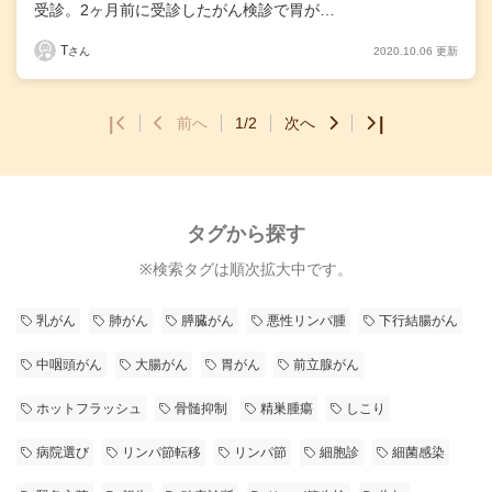
受診。2ヶ月前に受診したがん検診で胃が…
T
2020.10.06 更新
さん
|
前へ
1/2
次へ
|
タグから探す
※検索タグは順次拡大中です。
乳がん
肺がん
膵臓がん
悪性リンパ腫
下行結腸がん
中咽頭がん
大腸がん
胃がん
前立腺がん
ホットフラッシュ
骨髄抑制
精巣腫瘍
しこり
病院選び
リンパ節転移
リンパ節
細胞診
細菌感染