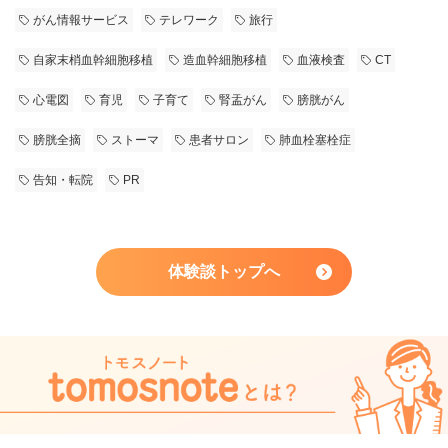
がん情報サービス
テレワーク
旅行
自家末梢血幹細胞移植
造血幹細胞移植
血液検査
CT
心電図
育児
子育て
腎盂がん
膀胱がん
膀胱全摘
ストーマ
患者サロン
肺血栓塞栓症
告知・転院
PR
体験談トップへ