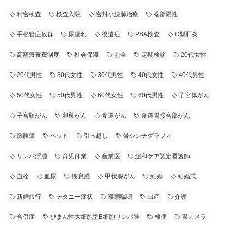
精密検査
検査入院
密封小線源治療
端部陽性
手根管症候群
尿漏れ
後遺症
PSA検査
C型肝炎
高額療養費制度
社会保障
お金
定期検診
20代女性
20代男性
30代女性
30代男性
40代女性
40代男性
50代女性
50代男性
60代女性
60代男性
子宮体がん
子宮頸がん
卵巣がん
食道がん
食道胃接合部がん
脳腫瘍
ペット
引っ越し
骨シンチグラフィ
リンパ浮腫
育児休業
産業医
緩和ケア認定看護師
血栓
血尿
倦怠感
甲状腺がん
結婚
結婚式
新婚旅行
テタニー症状
喉頭喘鳴
出産
介護
合併症
びまん性大細胞型B細胞リンパ腫
検便
胃カメラ