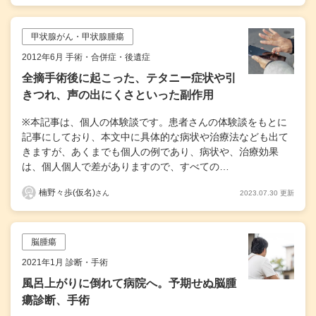
甲状腺がん・甲状腺腫瘍
2012年6月 手術・合併症・後遺症
全摘手術後に起こった、テタニー症状や引
きつれ、声の出にくさといった副作用
※本記事は、個人の体験談です。患者さんの体験談をもとに
記事にしており、本文中に具体的な病状や治療法なども出て
きますが、あくまでも個人の例であり、病状や、治療効果
は、個人個人で差がありますので、すべての…
楠野々歩(仮名)
2023.07.30 更新
さん
脳腫瘍
2021年1月 診断・手術
風呂上がりに倒れて病院へ。予期せぬ脳腫
瘍診断、手術