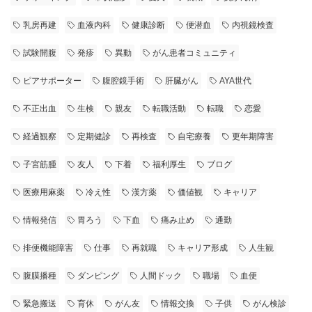
乳房再建
血液内科
健康診断
便潜血
内視鏡検査
試験開腹
発疹
異動
がん患者コミュニティ
ピアサポーター
腹腔鏡手術
肝臓がん
AYA世代
不正出血
生検
親友
転職活動
転職
恋愛
経過観察
定期健診
再検査
自宅療養
更年期障害
子宮筋腫
友人
下着
福利厚生
ブログ
医療用麻薬
冷え性
漢方薬
価値観
キャリア
情報発信
胃ろう
下血
痛み止め
通勤
排便機能障害
仕事
再就職
キャリア形成
人生観
腹膜播種
ダンピング
人間ドック
職場
血便
緊急搬送
育休
がん友
情報交換
子供
がん検診