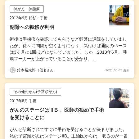
肺がん・肺腫瘍
2013年9月 転移・手術
副腎への転移が判明
術後は手術痕を確認してもらうなど頻繁に通院をしていまし
たが、徐々に間隔が空くようになり、気付けば通院のペース
は3ヶ月に1回ほどになっていました。しかし2013年6月、腫
瘍マーカーが上がっていることが分かり、…
鈴木裕太郎（仮名
2021.04.05 更新
さん
その他のがん(子宮頸がん)
2017年8月 手術
がんのステージはⅡB 。医師の勧めで手術
を受けることに
がんと診断されてすぐに手術を受けることが決まりました。
私の子宮頸がんはステージIIB。主治医からは「取るのが一番