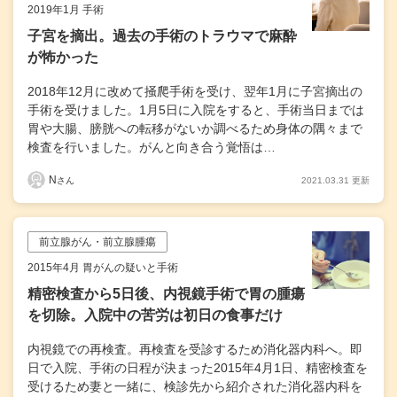
2019年1月 手術
子宮を摘出。過去の手術のトラウマで麻酔
が怖かった
2018年12月に改めて掻爬手術を受け、翌年1月に子宮摘出の
手術を受けました。1月5日に入院をすると、手術当日までは
胃や大腸、膀胱への転移がないか調べるため身体の隅々まで
検査を行いました。がんと向き合う覚悟は…
N
2021.03.31 更新
さん
前立腺がん・前立腺腫瘍
2015年4月 胃がんの疑いと手術
精密検査から5日後、内視鏡手術で胃の腫瘍
を切除。入院中の苦労は初日の食事だけ
内視鏡での再検査。再検査を受診するため消化器内科へ。即
日で入院、手術の日程が決まった2015年4月1日、精密検査を
受けるため妻と一緒に、検診先から紹介された消化器内科を