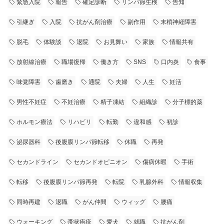
緊急入院
報告
確定診断
リンパ節生検
告知
引継ぎ
入院
抗がん剤治療
副作用
末梢神経障害
脱毛
体験談
退院
お見舞い
家族
情報共有
放射線治療
職場復帰
働き方
SNS
口内炎
食事
味覚障害
歯磨き
通院
夫婦
人生
妊活
男性不妊症
不妊治療
精子凍結
組織診
分子標的薬
ホルモン療法
リハビリ
転勤
違和感
初診
泌尿器科
後腹膜リンパ節転移
休職
再発
セカンドライン
セカンドオピニオン
傷病休暇
手術
転移
後腹膜リンパ節再発
転院
乳腺外科
情報収集
同時再建
退職
がん仲間
ウィッグ
腰痛
ウォーキング
帯状疱疹
愛犬
就職
抗がん剤