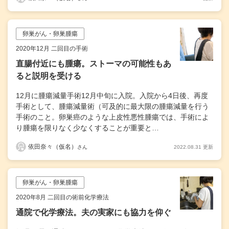
卵巣がん・卵巣腫瘍
2020年12月 二回目の手術
直腸付近にも腫瘍。ストーマの可能性もあ
ると説明を受ける
12月に腫瘍減量手術12月中旬に入院。入院から4日後、再度
手術として、腫瘍減量術（可及的に最大限の腫瘍減量を行う
手術のこと。卵巣癌のような上皮性悪性腫瘍では、手術によ
り腫瘍を限りなく少なくすることが重要と…
依田奈々（仮名）
2022.08.31 更新
さん
卵巣がん・卵巣腫瘍
2020年8月 二回目の術前化学療法
通院で化学療法。夫の実家にも協力を仰ぐ