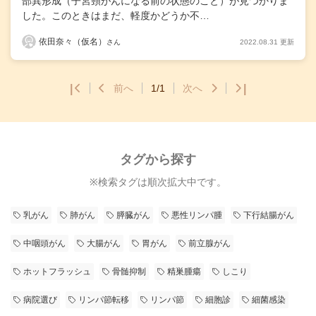
部異形成（子宮頸がんになる前の状態のこと）が見つかりま
した。このときはまだ、軽度かどうか不…
依田奈々（仮名）
2022.08.31 更新
さん
|
前へ
1/1
次へ
|
タグから探す
※検索タグは順次拡大中です。
乳がん
肺がん
膵臓がん
悪性リンパ腫
下行結腸がん
中咽頭がん
大腸がん
胃がん
前立腺がん
ホットフラッシュ
骨髄抑制
精巣腫瘍
しこり
病院選び
リンパ節転移
リンパ節
細胞診
細菌感染