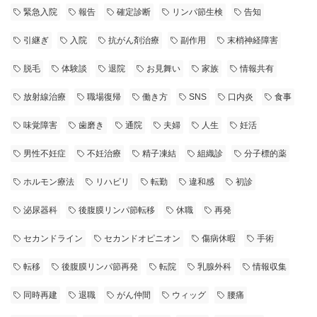
緊急入院
報告
確定診断
リンパ節生検
告知
引継ぎ
入院
抗がん剤治療
副作用
末梢神経障害
脱毛
体験談
退院
お見舞い
家族
情報共有
放射線治療
職場復帰
働き方
SNS
口内炎
食事
味覚障害
歯磨き
通院
夫婦
人生
妊活
男性不妊症
不妊治療
精子凍結
組織診
分子標的薬
ホルモン療法
リハビリ
転勤
違和感
初診
泌尿器科
後腹膜リンパ節転移
休職
再発
セカンドライン
セカンドオピニオン
傷病休暇
手術
転移
後腹膜リンパ節再発
転院
乳腺外科
情報収集
同時再建
退職
がん仲間
ウィッグ
腰痛