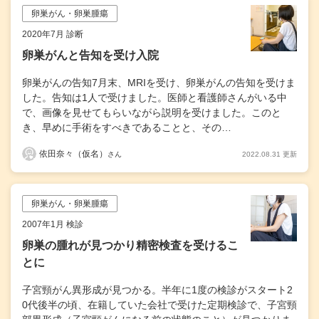
卵巣がん・卵巣腫瘍
2020年7月 診断
卵巣がんと告知を受け入院
卵巣がんの告知7月末、MRIを受け、卵巣がんの告知を受けま
した。告知は1人で受けました。医師と看護師さんがいる中
で、画像を見せてもらいながら説明を受けました。このと
き、早めに手術をすべきであることと、その…
依田奈々（仮名）
2022.08.31 更新
さん
卵巣がん・卵巣腫瘍
2007年1月 検診
卵巣の腫れが見つかり精密検査を受けるこ
とに
子宮頸がん異形成が見つかる。半年に1度の検診がスタート2
0代後半の頃、在籍していた会社で受けた定期検診で、子宮頸