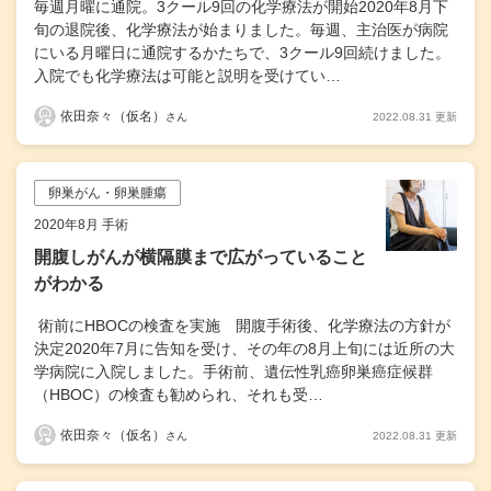
毎週月曜に通院。3クール9回の化学療法が開始2020年8月下
旬の退院後、化学療法が始まりました。毎週、主治医が病院
にいる月曜日に通院するかたちで、3クール9回続けました。
入院でも化学療法は可能と説明を受けてい…
依田奈々（仮名）
2022.08.31 更新
さん
卵巣がん・卵巣腫瘍
2020年8月 手術
開腹しがんが横隔膜まで広がっていること
がわかる
術前にHBOCの検査を実施 開腹手術後、化学療法の方針が
決定2020年7月に告知を受け、その年の8月上旬には近所の大
学病院に入院しました。手術前、遺伝性乳癌卵巣癌症候群
（HBOC）の検査も勧められ、それも受…
依田奈々（仮名）
2022.08.31 更新
さん