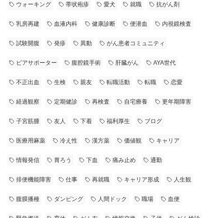
ウォーキング
帯状疱疹
愛犬
就職
抗がん剤
乳房再建
血液内科
健康診断
便潜血
内視鏡検査
試験開腹
発疹
異動
がん患者コミュニティ
ピアサポーター
腹腔鏡手術
肝臓がん
AYA世代
不正出血
生検
親友
転職活動
転職
恋愛
経過観察
定期健診
再検査
自宅療養
更年期障害
子宮筋腫
友人
下着
福利厚生
ブログ
医療用麻薬
冷え性
漢方薬
価値観
キャリア
情報発信
胃ろう
下血
痛み止め
通勤
排便機能障害
仕事
再就職
キャリア形成
人生観
腹膜播種
ダンピング
人間ドック
職場
血便