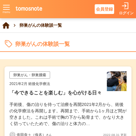
会員登録
ログイン
卵巣がんの体験談一覧
卵巣がんの体験談一覧
卵巣がん・卵巣腫瘍
2021年2月 術後化学療法
「今できることを楽しむ」を心がける日々
手術後、傷の治りを待って治療を再開2021年2月から、術後
の化学療法を再開します。再開まで、手術から1ヶ月ほど間が
空きました。これは手術で胸の下から恥骨まで、かなり大き
く切っていたためで、傷の治りと体力の…
依田奈々（仮名）
2022.08.31 更新
さん