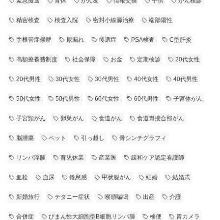
緊急搬送
育休
がん友
情報交換
子供
がん検診
精密検査
検査入院
密封小線源治療
端部陽性
手根管症候群
尿漏れ
後遺症
PSA検査
C型肝炎
高額療養費制度
社会保障
お金
定期検診
20代女性
20代男性
30代女性
30代男性
40代女性
40代男性
50代女性
50代男性
60代女性
60代男性
子宮体がん
子宮頸がん
卵巣がん
食道がん
食道胃接合部がん
脳腫瘍
ペット
引っ越し
骨シンチグラフィ
リンパ浮腫
育児休業
産業医
緩和ケア認定看護師
血栓
血尿
倦怠感
甲状腺がん
結婚
結婚式
新婚旅行
テタニー症状
喉頭喘鳴
出産
介護
合併症
びまん性大細胞型B細胞リンパ腫
検便
胃カメラ