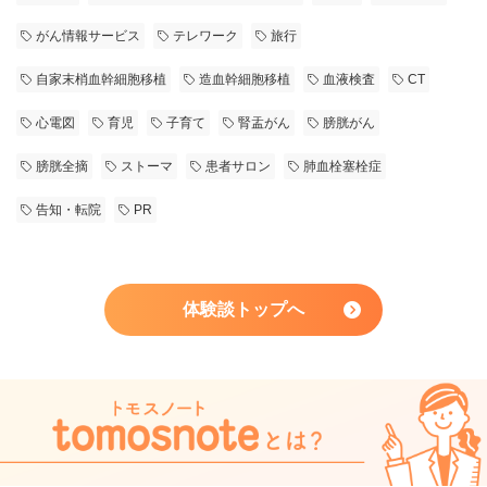
がん情報サービス
テレワーク
旅行
自家末梢血幹細胞移植
造血幹細胞移植
血液検査
CT
心電図
育児
子育て
腎盂がん
膀胱がん
膀胱全摘
ストーマ
患者サロン
肺血栓塞栓症
告知・転院
PR
体験談トップへ