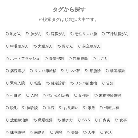
タグから探す
※検索タグは順次拡大中です。
乳がん
肺がん
膵臓がん
悪性リンパ腫
下行結腸がん
中咽頭がん
大腸がん
胃がん
前立腺がん
ホットフラッシュ
骨髄抑制
精巣腫瘍
しこり
病院選び
リンパ節転移
リンパ節
細胞診
細菌感染
緊急入院
報告
確定診断
リンパ節生検
告知
引継ぎ
入院
抗がん剤治療
副作用
末梢神経障害
脱毛
体験談
退院
お見舞い
家族
情報共有
放射線治療
職場復帰
働き方
SNS
口内炎
食事
味覚障害
歯磨き
通院
夫婦
人生
妊活