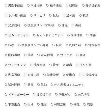
男性不妊症
不妊治療
精子凍結
組織診
分子標的薬
ホルモン療法
リハビリ
転勤
違和感
初診
泌尿器科
後腹膜リンパ節転移
休職
再発
セカンドライン
セカンドオピニオン
傷病休暇
手術
転移
後腹膜リンパ節再発
転院
乳腺外科
情報収集
同時再建
退職
がん仲間
ウィッグ
腰痛
ウォーキング
帯状疱疹
愛犬
就職
抗がん剤
乳房再建
血液内科
健康診断
便潜血
内視鏡検査
試験開腹
発疹
異動
がん患者コミュニティ
ピアサポーター
腹腔鏡手術
肝臓がん
AYA世代
不正出血
生検
親友
転職活動
転職
恋愛