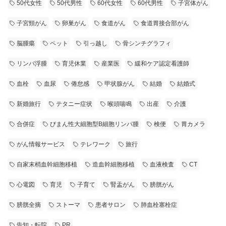
50代女性
50代男性
60代女性
60代男性
子宮体がん
子宮頸がん
卵巣がん
食道がん
食道胃接合部がん
脳腫瘍
ペット
引っ越し
骨シンチグラフィ
リンパ浮腫
育児休業
産業医
緩和ケア認定看護師
血栓
血尿
倦怠感
甲状腺がん
結婚
結婚式
新婚旅行
テタニー症状
喉頭喘鳴
出産
介護
合併症
びまん性大細胞型B細胞リンパ腫
検便
胃カメラ
がん情報サービス
テレワーク
旅行
自家末梢血幹細胞移植
造血幹細胞移植
血液検査
CT
心電図
育児
子育て
腎盂がん
膀胱がん
膀胱全摘
ストーマ
患者サロン
肺血栓塞栓症
告知・転院
PR