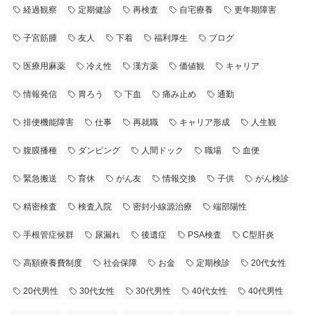
経過観察
定期健診
再検査
自宅療養
更年期障害
子宮筋腫
友人
下着
福利厚生
ブログ
医療用麻薬
冷え性
漢方薬
価値観
キャリア
情報発信
胃ろう
下血
痛み止め
通勤
排便機能障害
仕事
再就職
キャリア形成
人生観
腹膜播種
ダンピング
人間ドック
職場
血便
緊急搬送
育休
がん友
情報交換
子供
がん検診
精密検査
検査入院
密封小線源治療
端部陽性
手根管症候群
尿漏れ
後遺症
PSA検査
C型肝炎
高額療養費制度
社会保障
お金
定期検診
20代女性
20代男性
30代女性
30代男性
40代女性
40代男性