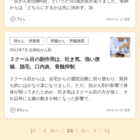
「抗がん剤治療6回」という2つの選択肢がありました。医師
からは「どちらにするかは先に決めず、治…
T
2020.02.12 更新
さん
肺がん・肺腫瘍
膵臓がん・膵臓腫瘍
2011年7月 左肺抗がん剤
２クール目の副作用は、吐き気、強い便
秘、脱毛、口内炎、骨髄抑制
２クール目からは、自宅からの通院治療に切り替わり、気持
ち的にはかなり楽になりました。ただ、抗がん剤の影響で身
体が弱ってきたためか、吐き気は２クール目の方が強く、そ
れ以外にも腸の動きが鈍くなった影響で…
KA
2019.12.02 更新
さん
|
前へ
1/1
次へ
|