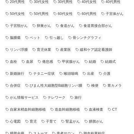
20代男性
30代女性
30代男性
40代女性
40代男性
50代女性
50代男性
60代女性
60代男性
子宮体がん
子宮頸がん
卵巣がん
食道がん
食道胃接合部がん
脳腫瘍
ペット
引っ越し
骨シンチグラフィ
リンパ浮腫
育児休業
産業医
緩和ケア認定看護師
血栓
血尿
倦怠感
甲状腺がん
結婚
結婚式
新婚旅行
テタニー症状
喉頭喘鳴
出産
介護
合併症
びまん性大細胞型B細胞リンパ腫
検便
胃カメラ
がん情報サービス
テレワーク
旅行
自家末梢血幹細胞移植
造血幹細胞移植
血液検査
CT
心電図
育児
子育て
腎盂がん
膀胱がん
膀胱全摘
ストーマ
患者サロン
肺血栓塞栓症