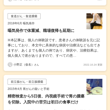
食道がん・食道腫瘍
2018年6月 嘔気発作
嘔気発作で体重減、職場復帰も延期に
※本記事は、個人の体験談です。患者さんの体験談を元に記
事にしており、本文中に具体的な病状や治療法なども出てき
ますが、あくまでも個人の例であり、病状や、治療効果は、
個人個人で差がありますので、すべての患…
小野正（仮名）
2022.10.24 更新
さん
前立腺がん・前立腺腫瘍
2015年4月 胃がんの疑いと手術
精密検査から5日後、内視鏡手術で胃の腫瘍
を切除。入院中の苦労は初日の食事だけ