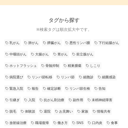
タグから探す
※検索タグは順次拡大中です。
乳がん
肺がん
膵臓がん
悪性リンパ腫
下行結腸がん
中咽頭がん
大腸がん
胃がん
前立腺がん
ホットフラッシュ
骨髄抑制
精巣腫瘍
しこり
病院選び
リンパ節転移
リンパ節
細胞診
細菌感染
緊急入院
報告
確定診断
リンパ節生検
告知
引継ぎ
入院
抗がん剤治療
副作用
末梢神経障害
脱毛
体験談
退院
お見舞い
家族
情報共有
放射線治療
職場復帰
働き方
SNS
口内炎
食事