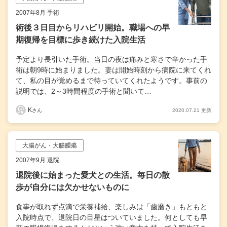
2007年8月 手術
術後３日目からリハビリ開始。職場への早
期復帰を目標に歩き続けた入院生活
予定より長引いた手術。当日の夜は痛みと寒さで辛かった手
術は朝9時に始まりました。妻は開始時刻から病院に来てくれ
て、私の目が覚めるまで待っていてくれたようです。事前の
説明では、2～3時間程度の手術と聞いて…
K
2020.07.21 更新
さん
大腸がん・大腸腫瘍
2007年9月 退院
退院後に始まった愛犬との生活。毎日の散
歩が自分には欠かせないものに
食事が取れず点滴で栄養補給、楽しみは「歯磨き」もともと
入院時点で、退院日の目星はついていました。何としても早