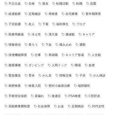
不正出血
生検
親友
転職活動
転職
恋愛
経過観察
定期健診
再検査
自宅療養
更年期障害
子宮筋腫
友人
下着
福利厚生
ブログ
医療用麻薬
冷え性
漢方薬
価値観
キャリア
情報発信
胃ろう
下血
痛み止め
通勤
排便機能障害
仕事
再就職
キャリア形成
人生観
腹膜播種
ダンピング
人間ドック
職場
血便
緊急搬送
育休
がん友
情報交換
子供
がん検診
精密検査
検査入院
密封小線源治療
端部陽性
手根管症候群
尿漏れ
後遺症
PSA検査
C型肝炎
高額療養費制度
社会保障
お金
定期検診
20代女性