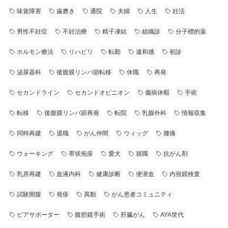
味覚障害
歯磨き
通院
夫婦
人生
妊活
男性不妊症
不妊治療
精子凍結
組織診
分子標的薬
ホルモン療法
リハビリ
転勤
違和感
初診
泌尿器科
後腹膜リンパ節転移
休職
再発
セカンドライン
セカンドオピニオン
傷病休暇
手術
転移
後腹膜リンパ節再発
転院
乳腺外科
情報収集
同時再建
退職
がん仲間
ウィッグ
腰痛
ウォーキング
帯状疱疹
愛犬
就職
抗がん剤
乳房再建
血液内科
健康診断
便潜血
内視鏡検査
試験開腹
発疹
異動
がん患者コミュニティ
ピアサポーター
腹腔鏡手術
肝臓がん
AYA世代