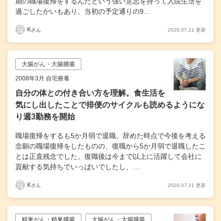
期の職場復帰をするんだという強い意志を持って入院生活を
過ごしたかいもあり、当初の予定通りの9…
K
2020.07.21 更新
さん
大腸がん・大腸腫瘍
2008年3月 自宅療養
自分の体との付き合い方を理解。食生活を
気にし出したことで排便のサイクルも読めるようにな
り週3勤務を開始
職場復帰をするも5か月弱で退職。辞めた時点で今後を考える
念願の職場復帰をしたものの、復職から5か月弱で退職したこ
とは正直残念でした。復職後は今まで以上に活躍して会社に
貢献する気持ちでいっぱいでしたし、…
K
2020.07.21 更新
さん
精巣がん・精巣腫瘍
大腸がん・大腸腫瘍