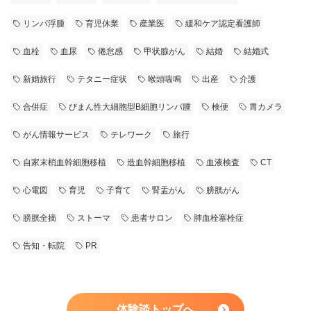
リンパ浮腫
育児休業
産業医
緩和ケア認定看護師
血栓
血尿
倦怠感
甲状腺がん
結婚
結婚式
新婚旅行
テタニー症状
喉頭喘鳴
出産
介護
合併症
びまん性大細胞型B細胞リンパ腫
検便
胃カメラ
がん情報サービス
テレワーク
旅行
自家末梢血幹細胞移植
造血幹細胞移植
血液検査
CT
心電図
育児
子育て
腎盂がん
膀胱がん
膀胱全摘
ストーマ
患者サロン
肺血栓塞栓症
告知・転院
PR
体験談トップへ