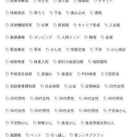
医療用麻薬
冷え性
漢方薬
価値観
キャリア
情報発信
胃ろう
下血
痛み止め
通勤
排便機能障害
仕事
再就職
キャリア形成
人生観
腹膜播種
ダンピング
人間ドック
職場
血便
緊急搬送
育休
がん友
情報交換
子供
がん検診
精密検査
検査入院
密封小線源治療
端部陽性
手根管症候群
尿漏れ
後遺症
PSA検査
C型肝炎
高額療養費制度
社会保障
お金
定期検診
20代女性
20代男性
30代女性
30代男性
40代女性
40代男性
50代女性
50代男性
60代女性
60代男性
子宮体がん
子宮頸がん
卵巣がん
食道がん
食道胃接合部がん
脳腫瘍
ペット
引っ越し
骨シンチグラフィ