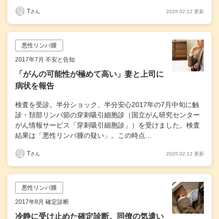
T
2020.02.12 更新
さん
悪性リンパ腫
2017年7月 不安と告知
「がんの可能性が極めて高い」妻と上司に
病状を報告
検査を受診。半分ショック、半分安心2017年の7月中旬に触
診・頚部リンパ節の穿刺吸引細胞診（国立がん研究センター
がん情報サービス「穿刺吸引細胞診」）を受けました。検査
結果は「悪性リンパ腫の疑い」。この時点…
T
2020.02.12 更新
さん
悪性リンパ腫
2017年8月 確定診断
冷静に受け止めた確定診断。同僚の気遣い