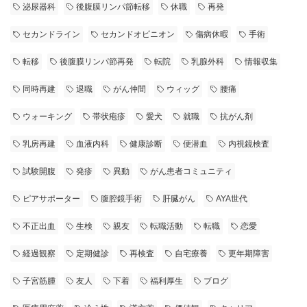
泌尿器科
後腹膜リンパ節転移
休職
再発
セカンドライン
セカンドオピニオン
傷病休暇
手術
転移
後腹膜リンパ節再発
転院
乳腺外科
情報収集
同時再建
退職
がん仲間
ウィッグ
腰痛
ウォーキング
帯状疱疹
愛犬
就職
抗がん剤
乳房再建
血液内科
健康診断
便潜血
内視鏡検査
試験開腹
発疹
異動
がん患者コミュニティ
ピアサポーター
腹腔鏡手術
肝臓がん
AYA世代
不正出血
生検
親友
転職活動
転職
恋愛
経過観察
定期健診
再検査
自宅療養
更年期障害
子宮筋腫
友人
下着
福利厚生
ブログ