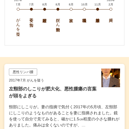
2017年
2020年
7月
7月
8月
8月
8月
10月
11月
2月
がんを疑う
不安と告知
抗がん剤治療
悪性リンパ腫
2017年7月 がんを疑う
左頸部のしこりが肥大化、悪性腫瘍の言葉
が頭をよぎる
頸部にしこりが。妻の指摘で気付く2017年の5月頃、左頸部
にしこりのようなものがあることを妻に指摘されました。鏡
を使って自分で見てみると、確かに1.5㎝程度の小さな腫れが
ありました。痛みは全くないのですが、…