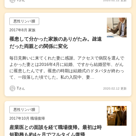
T
2020.02.12 更新
さん
悪性リンパ腫
2017年8月 家族
罹患して分かった家族のありがたみ。疎遠
だった両親との関係に変化
毎日見舞いに来てくれた妻に感謝。アクセスで病院を選んで
よかった妻とは2016年4月に結婚、ですから結婚翌年、がん
に罹患したんです。罹患の時期は結婚式のドタバタが終わっ
て、一段落した頃でした。私の入院中、妻…
T
2020.02.12 更新
さん
悪性リンパ腫
2017年10月 職場復帰
産業医との面談を経て職場復帰。最初は時
短勤務も約4ヶ月でフルタイム復帰