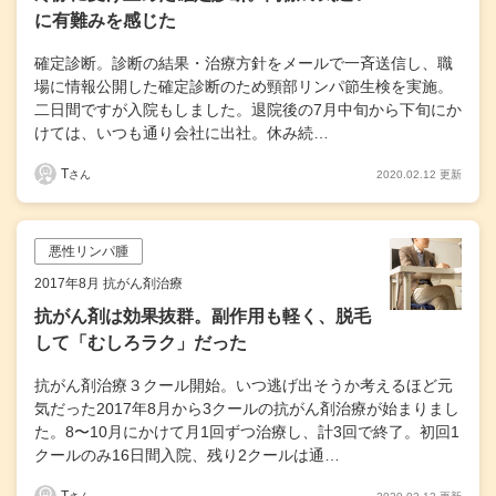
に有難みを感じた
確定診断。診断の結果・治療方針をメールで一斉送信し、職
場に情報公開した確定診断のため頸部リンパ節生検を実施。
二日間ですが入院もしました。退院後の7月中旬から下旬にか
けては、いつも通り会社に出社。休み続…
T
2020.02.12 更新
さん
悪性リンパ腫
2017年8月 抗がん剤治療
抗がん剤は効果抜群。副作用も軽く、脱毛
して「むしろラク」だった
抗がん剤治療３クール開始。いつ逃げ出そうか考えるほど元
気だった2017年8月から3クールの抗がん剤治療が始まりまし
た。8〜10月にかけて月1回ずつ治療し、計3回で終了。初回1
クールのみ16日間入院、残り2クールは通…