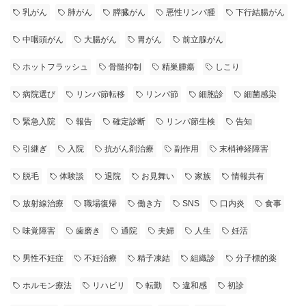
乳がん
肺がん
膵臓がん
悪性リンパ腫
下行結腸がん
中咽頭がん
大腸がん
胃がん
前立腺がん
ホットフラッシュ
骨髄抑制
精巣腫瘍
しこり
病院選び
リンパ節転移
リンパ節
細胞診
細菌感染
緊急入院
報告
確定診断
リンパ節生検
告知
引継ぎ
入院
抗がん剤治療
副作用
末梢神経障害
脱毛
体験談
退院
お見舞い
家族
情報共有
放射線治療
職場復帰
働き方
SNS
口内炎
食事
味覚障害
歯磨き
通院
夫婦
人生
妊活
男性不妊症
不妊治療
精子凍結
組織診
分子標的薬
ホルモン療法
リハビリ
転勤
違和感
初診