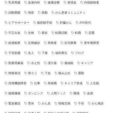
乳房再建
血液内科
健康診断
便潜血
内視鏡検査
試験開腹
発疹
異動
がん患者コミュニティ
ピアサポーター
腹腔鏡手術
肝臓がん
AYA世代
不正出血
生検
親友
転職活動
転職
恋愛
経過観察
定期健診
再検査
自宅療養
更年期障害
子宮筋腫
友人
下着
福利厚生
ブログ
医療用麻薬
冷え性
漢方薬
価値観
キャリア
情報発信
胃ろう
下血
痛み止め
通勤
排便機能障害
仕事
再就職
キャリア形成
人生観
腹膜播種
ダンピング
人間ドック
職場
血便
緊急搬送
育休
がん友
情報交換
子供
がん検診