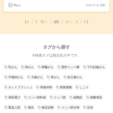
K
2020.07.21 更新
さん
|
前へ
1/1
次へ
|
タグから探す
※検索タグは順次拡大中です。
乳がん
肺がん
膵臓がん
悪性リンパ腫
下行結腸がん
中咽頭がん
大腸がん
胃がん
前立腺がん
ホットフラッシュ
骨髄抑制
精巣腫瘍
しこり
病院選び
リンパ節転移
リンパ節
細胞診
細菌感染
緊急入院
報告
確定診断
リンパ節生検
告知