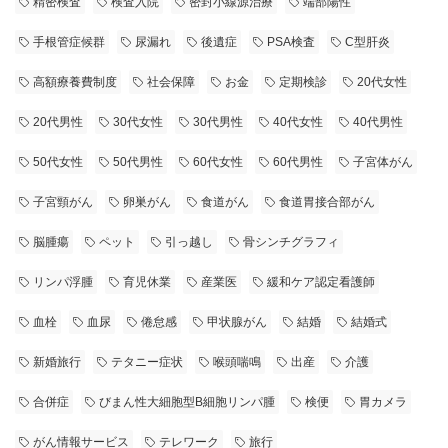
精密検査
検査入院
密封小線源治療
端部陽性
手根管症候群
尿漏れ
後遺症
PSA検査
C型肝炎
高額療養費制度
社会保障
お金
定期検診
20代女性
20代男性
30代女性
30代男性
40代女性
40代男性
50代女性
50代男性
60代女性
60代男性
子宮体がん
子宮頸がん
卵巣がん
食道がん
食道胃接合部がん
脳腫瘍
ペット
引っ越し
骨シンチグラフィ
リンパ浮腫
育児休業
産業医
緩和ケア認定看護師
血栓
血尿
倦怠感
甲状腺がん
結婚
結婚式
新婚旅行
テタニー症状
喉頭喘鳴
出産
介護
合併症
びまん性大細胞型B細胞リンパ腫
検便
胃カメラ
がん情報サービス
テレワーク
旅行