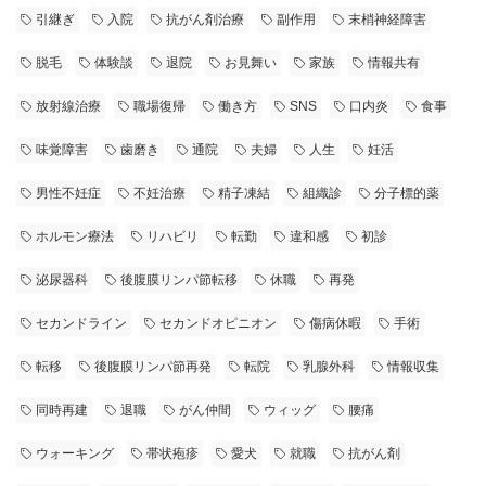
引継ぎ
入院
抗がん剤治療
副作用
末梢神経障害
脱毛
体験談
退院
お見舞い
家族
情報共有
放射線治療
職場復帰
働き方
SNS
口内炎
食事
味覚障害
歯磨き
通院
夫婦
人生
妊活
男性不妊症
不妊治療
精子凍結
組織診
分子標的薬
ホルモン療法
リハビリ
転勤
違和感
初診
泌尿器科
後腹膜リンパ節転移
休職
再発
セカンドライン
セカンドオピニオン
傷病休暇
手術
転移
後腹膜リンパ節再発
転院
乳腺外科
情報収集
同時再建
退職
がん仲間
ウィッグ
腰痛
ウォーキング
帯状疱疹
愛犬
就職
抗がん剤