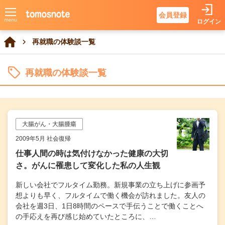
会員登録
ログイン
再就職の体験談一覧
再就職の体験談一覧
大腸がん・大腸腫瘍
2009年5月 社会復帰
仕事人間の時は気付けなかった健康の大切
さ。がんに罹患して変化した私の人生観
新しい会社でフルタイム勤務。新規事業の立ち上げに参画予
想よりも早く、フルタイムで働く機会が訪れました。友人の
会社を週3日、1日8時間のペースで手伝うことで働くことへ
の手応えを再び感じ始めていたところに、…