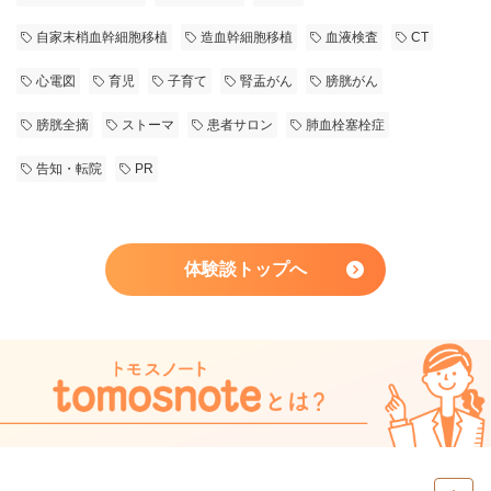
自家末梢血幹細胞移植
造血幹細胞移植
血液検査
CT
心電図
育児
子育て
腎盂がん
膀胱がん
膀胱全摘
ストーマ
患者サロン
肺血栓塞栓症
告知・転院
PR
体験談トップへ