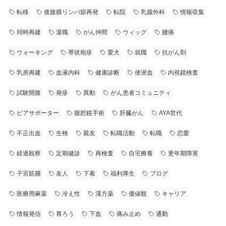
転移
後腹膜リンパ節再発
転院
乳腺外科
情報収集
同時再建
退職
がん仲間
ウィッグ
腰痛
ウォーキング
帯状疱疹
愛犬
就職
抗がん剤
乳房再建
血液内科
健康診断
便潜血
内視鏡検査
試験開腹
発疹
異動
がん患者コミュニティ
ピアサポーター
腹腔鏡手術
肝臓がん
AYA世代
不正出血
生検
親友
転職活動
転職
恋愛
経過観察
定期健診
再検査
自宅療養
更年期障害
子宮筋腫
友人
下着
福利厚生
ブログ
医療用麻薬
冷え性
漢方薬
価値観
キャリア
情報発信
胃ろう
下血
痛み止め
通勤