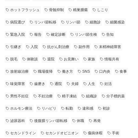
ホットフラッシュ
骨髄抑制
精巣腫瘍
しこり
病院選び
リンパ節転移
リンパ節
細胞診
細菌感染
緊急入院
報告
確定診断
リンパ節生検
告知
引継ぎ
入院
抗がん剤治療
副作用
末梢神経障害
脱毛
体験談
退院
お見舞い
家族
情報共有
放射線治療
職場復帰
働き方
SNS
口内炎
食事
味覚障害
歯磨き
通院
夫婦
人生
妊活
男性不妊症
不妊治療
精子凍結
組織診
分子標的薬
ホルモン療法
リハビリ
転勤
違和感
初診
泌尿器科
後腹膜リンパ節転移
休職
再発
セカンドライン
セカンドオピニオン
傷病休暇
手術