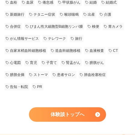
血栓
血尿
倦怠感
甲状腺がん
結婚
結婚式
新婚旅行
テタニー症状
喉頭喘鳴
出産
介護
合併症
びまん性大細胞型B細胞リンパ腫
検便
胃カメラ
がん情報サービス
テレワーク
旅行
自家末梢血幹細胞移植
造血幹細胞移植
血液検査
CT
心電図
育児
子育て
腎盂がん
膀胱がん
膀胱全摘
ストーマ
患者サロン
肺血栓塞栓症
告知・転院
PR
体験談トップへ