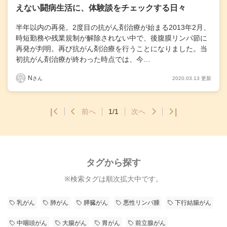
えない闘病生活に、体験談をチェックする日々
半年以内の再発。2度目の抗がん剤治療が始まる2013年2月、
時短勤務や残業規制が解除されない中で、後腹膜リンパ節に
再発が判明。再び抗がん剤治療を行うことになりました。当
初抗がん剤治療が終わった時点では、今…
N
2020.03.13 更新
さん
|
前へ
1/1
次へ
|
タグから探す
※検索タグは順次拡大中です。
乳がん
肺がん
膵臓がん
悪性リンパ腫
下行結腸がん
中咽頭がん
大腸がん
胃がん
前立腺がん