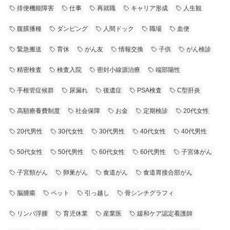
排便機能障害
仕事
再就職
キャリア形成
人生観
腹膜播種
ダンピング
人間ドック
職場
血便
緊急搬送
育休
がん友
情報交換
子供
がん検診
精密検査
検査入院
密封小線源治療
端部陽性
手根管症候群
尿漏れ
後遺症
PSA検査
C型肝炎
高額療養費制度
社会保障
お金
定期検診
20代女性
20代男性
30代女性
30代男性
40代女性
40代男性
50代女性
50代男性
60代女性
60代男性
子宮体がん
子宮頸がん
卵巣がん
食道がん
食道胃接合部がん
脳腫瘍
ペット
引っ越し
骨シンチグラフィ
リンパ浮腫
育児休業
産業医
緩和ケア認定看護師