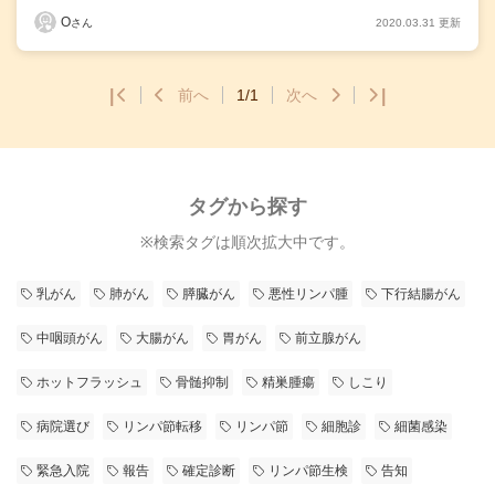
O
2020.03.31 更新
さん
|
前へ
1/1
次へ
|
タグから探す
※検索タグは順次拡大中です。
乳がん
肺がん
膵臓がん
悪性リンパ腫
下行結腸がん
中咽頭がん
大腸がん
胃がん
前立腺がん
ホットフラッシュ
骨髄抑制
精巣腫瘍
しこり
病院選び
リンパ節転移
リンパ節
細胞診
細菌感染
緊急入院
報告
確定診断
リンパ節生検
告知