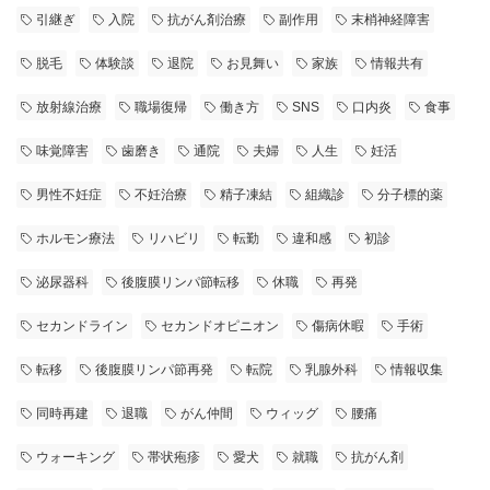
引継ぎ
入院
抗がん剤治療
副作用
末梢神経障害
脱毛
体験談
退院
お見舞い
家族
情報共有
放射線治療
職場復帰
働き方
SNS
口内炎
食事
味覚障害
歯磨き
通院
夫婦
人生
妊活
男性不妊症
不妊治療
精子凍結
組織診
分子標的薬
ホルモン療法
リハビリ
転勤
違和感
初診
泌尿器科
後腹膜リンパ節転移
休職
再発
セカンドライン
セカンドオピニオン
傷病休暇
手術
転移
後腹膜リンパ節再発
転院
乳腺外科
情報収集
同時再建
退職
がん仲間
ウィッグ
腰痛
ウォーキング
帯状疱疹
愛犬
就職
抗がん剤