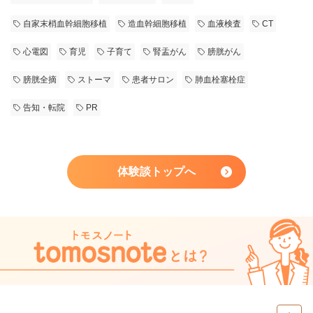
自家末梢血幹細胞移植
造血幹細胞移植
血液検査
CT
心電図
育児
子育て
腎盂がん
膀胱がん
膀胱全摘
ストーマ
患者サロン
肺血栓塞栓症
告知・転院
PR
体験談トップへ