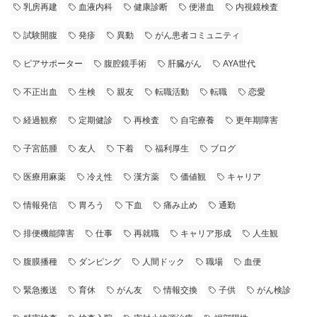
乳房再建
血液内科
健康診断
便潜血
内視鏡検査
試験開腹
発疹
異動
がん患者コミュニティ
ピアサポーター
腹腔鏡手術
肝臓がん
AYA世代
不正出血
生検
親友
転職活動
転職
恋愛
経過観察
定期健診
再検査
自宅療養
更年期障害
子宮筋腫
友人
下着
福利厚生
ブログ
医療用麻薬
冷え性
漢方薬
価値観
キャリア
情報発信
胃ろう
下血
痛み止め
通勤
排便機能障害
仕事
再就職
キャリア形成
人生観
腹膜播種
ダンピング
人間ドック
職場
血便
緊急搬送
育休
がん友
情報交換
子供
がん検診