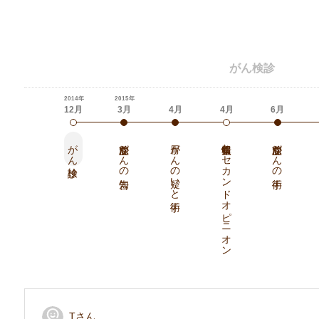
がん検診
Hatch Healthcare K.K.
https://www.hatch-healthcare.co.jp
2014年
2015年
12月
3月
4月
4月
6月
がん検診
前立腺がんの告知
胃がんの疑いと手術
情報収集とセカンドオピニオン
前立腺がんの手術
Tさん